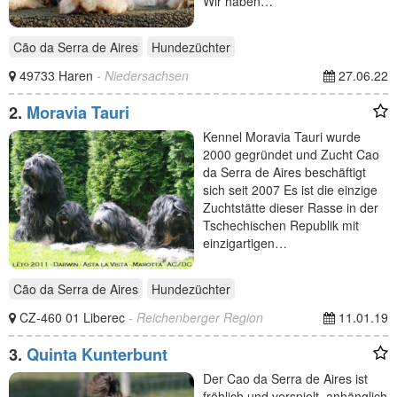
Wir haben…
Cão da Serra de Aires
Hundezüchter
49733 Haren
- Niedersachsen
27.06.22
2.
Moravia Tauri
Kennel Moravia Tauri wurde
2000 gegründet und Zucht Cao
da Serra de Aires beschäftigt
sich seit 2007 Es ist die einzige
Zuchtstätte dieser Rasse in der
Tschechischen Republik mit
einzigartigen…
Cão da Serra de Aires
Hundezüchter
CZ-460 01 Liberec
- Reichenberger Region
11.01.19
3.
Quinta Kunterbunt
Der Cao da Serra de Aires ist
fröhlich und verspielt, anhänglich