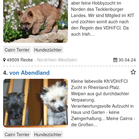
aber feine Hobbyzucht im
Norden des Tecklenburger
Landes. Wir sind Mitglied im KfT
und züchten somit auch nach
den Regeln des VDH/FCI. Da
auch Irish…
Cairn Terrier
Hundezüchter
49509 Recke
- Nordrhein-Westfalen
30.04.24
4.
von Abendland
Kleine liebevolle Kft/VDH/FCI
Zucht in Rheinland-Pfalz.
Welpen aus gut durchdachter
Verpaarung.
Verantwortungsvolle Aufzucht in
Haus und Garten - keine
Zwingerhaltung... Meine Cairns -
die Großen…
Cairn Terrier
Hundezüchter