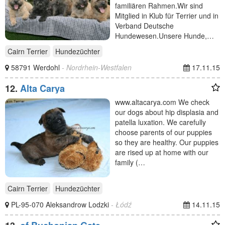
familiären Rahmen.Wir sind
Mitglied in Klub für Terrier und in
Verband Deutsche
Hundewesen.Unsere Hunde,…
Cairn Terrier
Hundezüchter
58791 Werdohl
- Nordrhein-Westfalen
17.11.15
12.
Alta Carya
www.altacarya.com We check
our dogs about hip displasia and
patella luxation. We carefully
choose parents of our puppies
so they are healthy. Our puppies
are rised up at home with our
family (…
Cairn Terrier
Hundezüchter
PL-95-070 Aleksandrow Lodzki
- Łódź
14.11.15