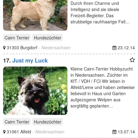
Durch ihren Charme und
Intelligenz sind sie ideale
Freizeit-Begleiter. Das
strubbelige rauhhaarige Fell…
Cairn Terrier
Hundezüchter
31303 Burgdorf
- Niedersachsen
23.12.14
17.
Just my Luck
Kleine Cairn-Terrier Hobbyzucht
in Niedersachsen. Züchter im
KfT / VDH / FCI Wir leben in
Alfeld/Leine und haben zeitweise
liebevoll in Haus und Garten
aufgezogene Welpen aus
sorgfältig geplanten…
Cairn Terrier
Hundezüchter
31061 Alfeld
- Niedersachsen
13.07.14