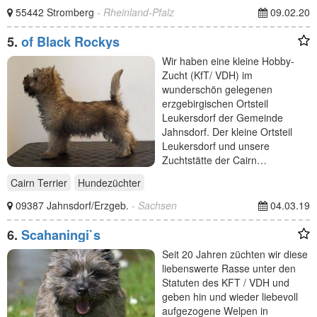
55442 Stromberg
- Rheinland-Pfalz
09.02.20
5.
of Black Rockys
Wir haben eine kleine Hobby-
Zucht (KfT/ VDH) im
wunderschön gelegenen
erzgebirgischen Ortsteil
Leukersdorf der Gemeinde
Jahnsdorf. Der kleine Ortsteil
Leukersdorf und unsere
Zuchtstätte der Cairn…
Cairn Terrier
Hundezüchter
09387 Jahnsdorf/Erzgeb.
- Sachsen
04.03.19
6.
Scahaningi`s
Seit 20 Jahren züchten wir diese
liebenswerte Rasse unter den
Statuten des KFT / VDH und
geben hin und wieder liebevoll
aufgezogene Welpen in