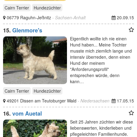
Cairn Terrier
Hundezüchter
06779 Raguhn-Jeßnitz
- Sachsen-Anhalt
20.09.15
15.
Glenmore's
Eigentlich wollte ich nie einen
Hund haben... Meine Tochter
musste mich ziemlich lange und
intensiv überreden, denn einen
Hund der meinem
"Anforderungsprofil"
entsprechen würde, denn
kann…
Cairn Terrier
Hundezüchter
49201 Dissen am Teutoburger Wald
- Niedersachsen
17.05.15
16.
vom Auetal
Seit 25 Jahren züchten wir diese
liebenswerten, kinderlieben und
pflegeleichten Familienhunde.