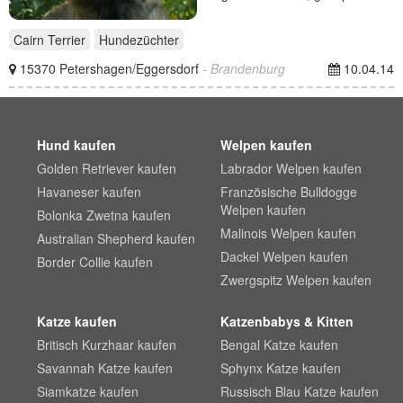
Cairn Terrier
Hundezüchter
15370 Petershagen/Eggersdorf
- Brandenburg
10.04.14
Hund kaufen
Welpen kaufen
Golden Retriever kaufen
Labrador Welpen kaufen
Havaneser kaufen
Französische Bulldogge
Welpen kaufen
Bolonka Zwetna kaufen
Malinois Welpen kaufen
Australian Shepherd kaufen
Dackel Welpen kaufen
Border Collie kaufen
Zwergspitz Welpen kaufen
Katze kaufen
Katzenbabys & Kitten
Britisch Kurzhaar kaufen
Bengal Katze kaufen
Savannah Katze kaufen
Sphynx Katze kaufen
Siamkatze kaufen
Russisch Blau Katze kaufen