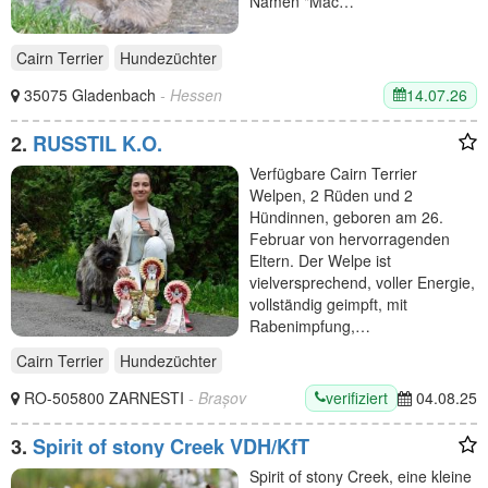
Namen "Mac…
Cairn Terrier
Hundezüchter
14.07.26
35075 Gladenbach
- Hessen
2.
RUSSTIL K.O.
Verfügbare Cairn Terrier
Welpen, 2 Rüden und 2
Hündinnen, geboren am 26.
Februar von hervorragenden
Eltern. Der Welpe ist
vielversprechend, voller Energie,
vollständig geimpft, mit
Rabenimpfung,…
Cairn Terrier
Hundezüchter
verifiziert
RO-505800 ZARNESTI
- Brașov
04.08.25
3.
Spirit of stony Creek VDH/KfT
Spirit of stony Creek, eine kleine