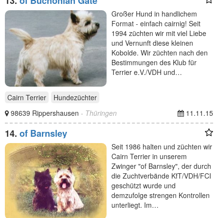
13.
of Buchonian Gate
Großer Hund in handlichem
Format - einfach cairnig! Seit
1994 züchten wir mit viel Liebe
und Vernunft diese kleinen
Kobolde. Wir züchten nach den
Bestimmungen des Klub für
Terrier e.V./VDH und…
Cairn Terrier
Hundezüchter
98639 Rippershausen
- Thüringen
11.11.15
14.
of Barnsley
Seit 1986 halten und züchten wir
Cairn Terrier in unserem
Zwinger "of Barnsley", der durch
die Zuchtverbände KfT/VDH/FCI
geschützt wurde und
demzufolge strengen Kontrollen
unterliegt. Im…