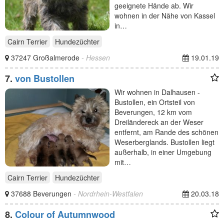
geeignete Hände ab. Wir
wohnen in der Nähe von Kassel
in…
Cairn Terrier
Hundezüchter
37247 Großalmerode
- Hessen
19.01.19
7.
von Bustollen
Wir wohnen in Dalhausen -
Bustollen, ein Ortsteil von
Beverungen, 12 km vom
Dreiländereck an der Weser
entfernt, am Rande des schönen
Weserberglands. Bustollen liegt
außerhalb, in einer Umgebung
mit…
Cairn Terrier
Hundezüchter
37688 Beverungen
- Nordrhein-Westfalen
20.03.18
8.
Colour of Autumnwood