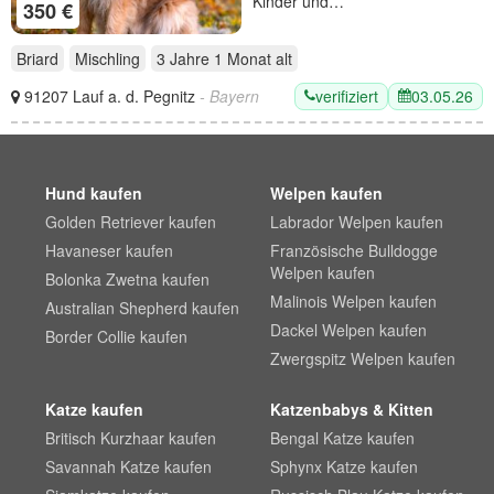
Kinder und…
350 €
Briard
Mischling
3 Jahre 1 Monat
alt
verifiziert
03.05.26
91207 Lauf a. d. Pegnitz
- Bayern
Hund kaufen
Welpen kaufen
Golden Retriever kaufen
Labrador Welpen kaufen
Havaneser kaufen
Französische Bulldogge
Welpen kaufen
Bolonka Zwetna kaufen
Malinois Welpen kaufen
Australian Shepherd kaufen
Dackel Welpen kaufen
Border Collie kaufen
Zwergspitz Welpen kaufen
Katze kaufen
Katzenbabys & Kitten
Britisch Kurzhaar kaufen
Bengal Katze kaufen
Savannah Katze kaufen
Sphynx Katze kaufen