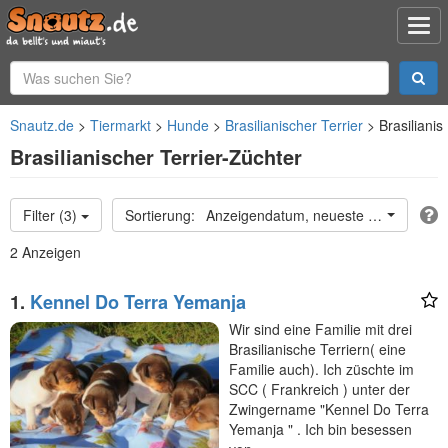
Snautz.de
Tiermarkt
Hunde
Brasilianischer Terrier
Brasilianis
Brasilianischer Terrier-Züchter
Filter (3)
Anzeigendatum, neueste oben
2 Anzeigen
1.
Kennel Do Terra Yemanja
Wir sind eine Familie mit drei
Brasilianische Terriern( eine
Familie auch). Ich züschte im
SCC ( Frankreich ) unter der
Zwingername "Kennel Do Terra
Yemanja " . Ich bin besessen