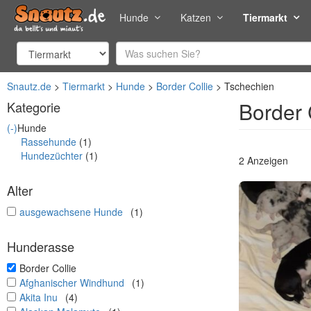
Hunde
Katzen
Tiermarkt
Snautz.de
Tiermarkt
Hunde
Border Collie
Tschechien
Border 
Kategorie
(-)
Hunde
Rassehunde
(1)
Hundezüchter
(1)
2 Anzeigen
Alter
undefined
ausgewachsene Hunde
(1)
Hunderasse
undefined
Border Collie
undefined
Afghanischer Windhund
(1)
undefined
Akita Inu
(4)