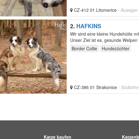
CZ-412 01 Litomerice
- Aussiger
2.
HAFKINS
Wir sind eine kleine Hundehütte mi
Unser Ziel ist es, gesunde Welpen v
Border Collie
Hundezüchter
CZ-386 01 Strakonice
- Südböhm
Katze kaufen
Katzenb