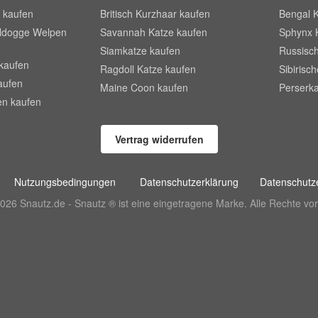
 kaufen
Britisch Kurzhaar kaufen
Bengal 
lldogge Welpen
Savannah Katze kaufen
Sphynx 
Siamkatze kaufen
Russisch
kaufen
Ragdoll Katze kaufen
Sibirisc
aufen
Maine Coon kaufen
Perserka
en kaufen
Vertrag widerrufen
Nutzungsbedingungen
Datenschutzerklärung
Datenschutze
026 Snautz.de - Snautz ® ist eine eingetragene Marke. Alle Rechte vor