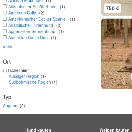
undefined
Alaskan Malamute
(1)
undefined
Altdeutscher Schäferhund
(1)
750 €
undefined
American Bully
(2)
undefined
Amerikanischer Cocker Spaniel
(1)
undefined
Anatolischer Hirtenhund
(2)
undefined
Appenzeller Sennenhund
(1)
undefined
Australian Cattle Dog
(1)
mehr
Ort
(-)
Tschechien
Aussiger Region
(1)
Südböhmische Region
(1)
Typ
Angebot
(2)
Hund kaufen
Welpen kaufen