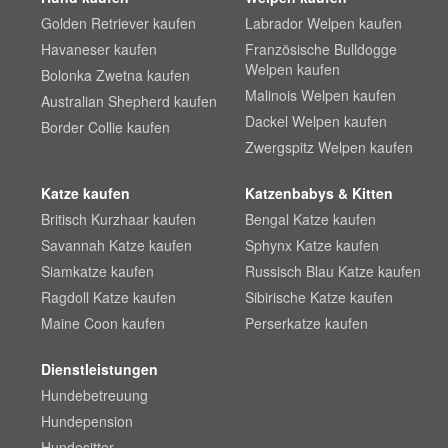
Golden Retriever kaufen
Labrador Welpen kaufen
Havaneser kaufen
Französische Bulldogge
Welpen kaufen
Bolonka Zwetna kaufen
Malinois Welpen kaufen
Australian Shepherd kaufen
Dackel Welpen kaufen
Border Collie kaufen
Zwergspitz Welpen kaufen
Katze kaufen
Katzenbabys & Kitten
Britisch Kurzhaar kaufen
Bengal Katze kaufen
Savannah Katze kaufen
Sphynx Katze kaufen
Siamkatze kaufen
Russisch Blau Katze kaufen
Ragdoll Katze kaufen
Sibirische Katze kaufen
Maine Coon kaufen
Perserkatze kaufen
Dienstleistungen
Hundebetreuung
Hundepension
Hundesitter