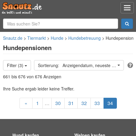
Snautz.de
Tiermarkt
Hunde
Hundebetreuung
Hundepension
Hundepensionen
Filter (3)
Anzeigendatum, neueste oben
661 bis 676 von 676 Anzeigen
Ihre Suche ergab leider keine Treffer.
«
1
…
30
31
32
33
34
Hund kaufen
Welpen kaufen