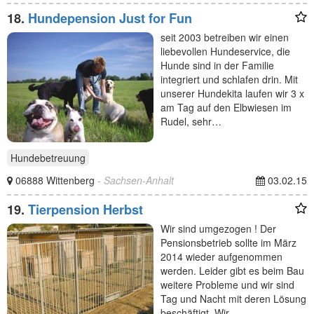
18.
Hundepension Just for Fun
seit 2003 betreiben wir einen
liebevollen Hundeservice, die
Hunde sind in der Familie
integriert und schlafen drin. Mit
unserer Hundekita laufen wir 3 x
am Tag auf den Elbwiesen im
Rudel, sehr…
Hundebetreuung
06888 Wittenberg
- Sachsen-Anhalt
03.02.15
19.
Tierpension Herbst
Wir sind umgezogen ! Der
Pensionsbetrieb sollte im März
2014 wieder aufgenommen
werden. Leider gibt es beim Bau
weitere Probleme und wir sind
Tag und Nacht mit deren Lösung
beschäftigt. Wir…