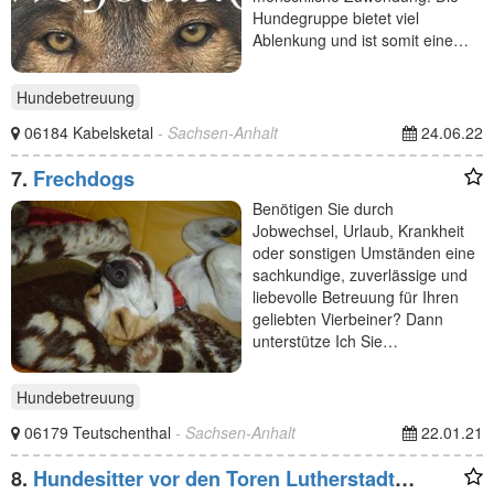
Hundegruppe bietet viel
Ablenkung und ist somit eine…
Hundebetreuung
06184 Kabelsketal
- Sachsen-Anhalt
24.06.22
7.
Frechdogs
Benötigen Sie durch
Jobwechsel, Urlaub, Krankheit
oder sonstigen Umständen eine
sachkundige, zuverlässige und
liebevolle Betreuung für Ihren
geliebten Vierbeiner? Dann
unterstütze Ich Sie…
Hundebetreuung
06179 Teutschenthal
- Sachsen-Anhalt
22.01.21
8.
Hundesitter vor den Toren Lutherstadt