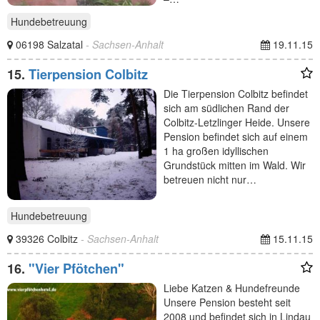
Hundebetreuung
06198 Salzatal
- Sachsen-Anhalt
19.11.15
15.
Tierpension Colbitz
Die Tierpension Colbitz befindet
sich am südlichen Rand der
Colbitz-Letzlinger Heide. Unsere
Pension befindet sich auf einem
1 ha großen idyllischen
Grundstück mitten im Wald. Wir
betreuen nicht nur…
Hundebetreuung
39326 Colbitz
- Sachsen-Anhalt
15.11.15
16.
"Vier Pfötchen"
Liebe Katzen & Hundefreunde
Unsere Pension besteht seit
2008 und befindet sich in Lindau