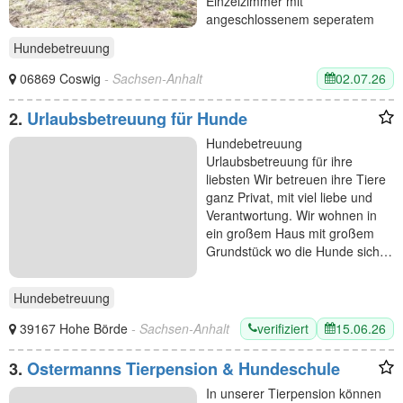
Einzelzimmer mit
angeschlossenem seperatem
Auslauf…
Hundebetreuung
02.07.26
06869 Coswig
- Sachsen-Anhalt
2.
Urlaubsbetreuung für Hunde
Hundebetreuung
Urlaubsbetreuung für ihre
liebsten Wir betreuen ihre Tiere
ganz Privat, mit viel liebe und
Verantwortung. Wir wohnen in
ein großem Haus mit großem
Grundstück wo die Hunde sich…
Hundebetreuung
verifiziert
15.06.26
39167 Hohe Börde
- Sachsen-Anhalt
3.
Ostermanns Tierpension & Hundeschule
In unserer Tierpension können