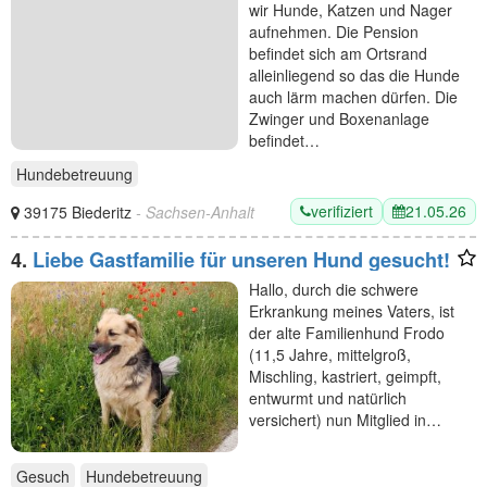
wir Hunde, Katzen und Nager
aufnehmen. Die Pension
befindet sich am Ortsrand
alleinliegend so das die Hunde
auch lärm machen dürfen. Die
Zwinger und Boxenanlage
befindet…
Hundebetreuung
verifiziert
21.05.26
39175 Biederitz
- Sachsen-Anhalt
4.
Liebe Gastfamilie für unseren Hund gesucht!
Hallo, durch die schwere
Erkrankung meines Vaters, ist
der alte Familienhund Frodo
(11,5 Jahre, mittelgroß,
Mischling, kastriert, geimpft,
entwurmt und natürlich
versichert) nun Mitglied in…
Gesuch
Hundebetreuung