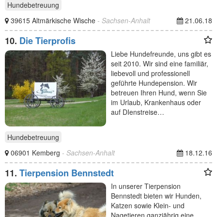
Hundebetreuung
39615 Altmärkische Wische
- Sachsen-Anhalt
21.06.18
10.
Die Tierprofis
Liebe Hundefreunde, uns gibt es
seit 2010. Wir sind eine familiär,
liebevoll und professionell
geführte Hundepension. Wir
betreuen Ihren Hund, wenn Sie
im Urlaub, Krankenhaus oder
auf DIenstreise…
Hundebetreuung
06901 Kemberg
- Sachsen-Anhalt
18.12.16
11.
Tierpension Bennstedt
In unserer Tierpension
Bennstedt bieten wir Hunden,
Katzen sowie Klein- und
Nagetieren ganzjährig eine