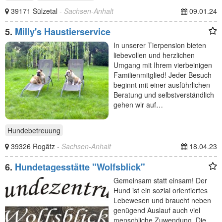
39171 Sülzetal
- Sachsen-Anhalt
09.01.24
5.
Milly's Haustierservice
In unserer Tierpension bieten
liebevollen und herzlichen
Umgang mit Ihrem vierbeinigen
Familienmitglied! Jeder Besuch
beginnt mit einer ausführlichen
Beratung und selbstverständlich
gehen wir auf…
Hundebetreuung
39326 Rogätz
- Sachsen-Anhalt
18.04.23
6.
Hundetagesstätte "Wolfsblick"
Gemeinsam statt einsam! Der
Hund ist ein sozial orientiertes
Lebewesen und braucht neben
genügend Auslauf auch viel
menschliche Zuwendung. Die