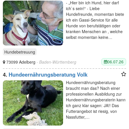
- „Hier bin ich Hund, hier darf
ich`s sein!“ - Liebe
Hundefreunde, momentan biete
ich ein Gassi-Service für alle
Hunde von berufstätigen oder
kranken Menschen an , welche
selbst momentan keine…
Hundebetreuung
06.07.26
73099 Adelberg
- Baden-Württemberg
4.
Hundeernährungsberatung Volk
Hundeernährungsberatung
braucht man das? Nach einer
professionellen Ausbildung zur
Hundeernährungsberaterin kann
ich ganz klar sagen: JA!! Das
Futterangebot ist riesig, von
Nassfutter,…