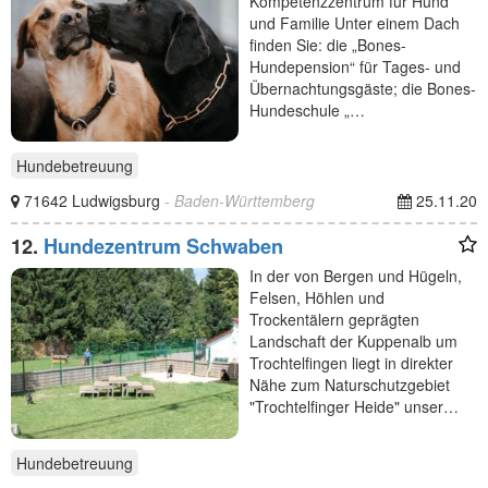
Kompetenzzentrum für Hund
und Familie Unter einem Dach
finden Sie: die „Bones-
Hundepension“ für Tages- und
Übernachtungsgäste; die Bones-
Hundeschule „…
Hundebetreuung
71642 Ludwigsburg
- Baden-Württemberg
25.11.20
12.
Hundezentrum Schwaben
In der von Bergen und Hügeln,
Felsen, Höhlen und
Trockentälern geprägten
Landschaft der Kuppenalb um
Trochtelfingen liegt in direkter
Nähe zum Naturschutzgebiet
"Trochtelfinger Heide" unser…
Hundebetreuung