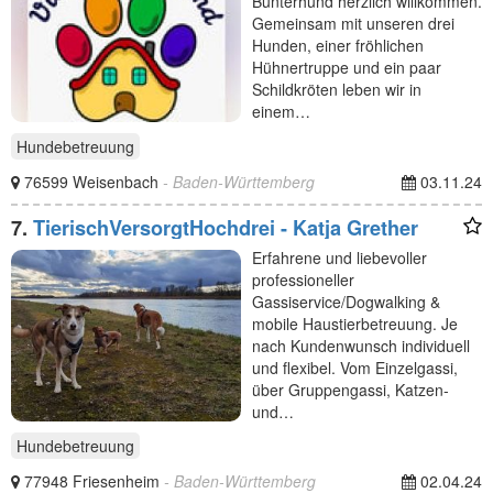
Bunterhund herzlich willkommen.
Gemeinsam mit unseren drei
Hunden, einer fröhlichen
Hühnertruppe und ein paar
Schildkröten leben wir in
einem…
Hundebetreuung
76599 Weisenbach
- Baden-Württemberg
03.11.24
7.
TierischVersorgtHochdrei - Katja Grether
Erfahrene und liebevoller
professioneller
Gassiservice/Dogwalking &
mobile Haustierbetreuung. Je
nach Kundenwunsch individuell
und flexibel. Vom Einzelgassi,
über Gruppengassi, Katzen-
und…
Hundebetreuung
77948 Friesenheim
- Baden-Württemberg
02.04.24