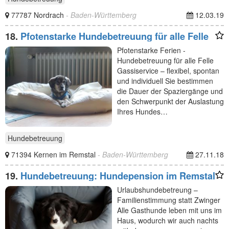
77787 Nordrach
- Baden-Württemberg
12.03.19
18.
Pfotenstarke Hundebetreuung für alle Felle
Pfotenstarke Ferien -
Hundebetreuung für alle Felle
Gassiservice – flexibel, spontan
und individuell Sie bestimmen
die Dauer der Spaziergänge und
den Schwerpunkt der Auslastung
Ihres Hundes…
Hundebetreuung
71394 Kernen im Remstal
- Baden-Württemberg
27.11.18
19.
Hundebetreuung: Hundepension im Remstal
Urlaubshundebetreung –
Familienstimmung statt Zwinger
Alle Gasthunde leben mit uns im
Haus, wodurch wir auch nachts