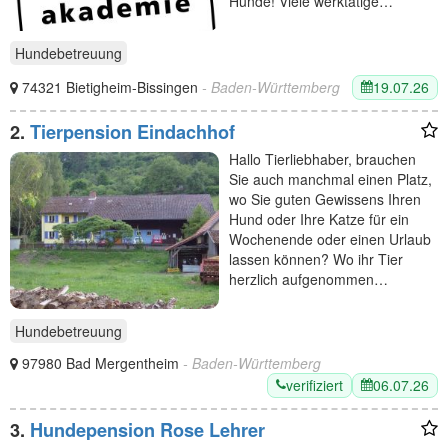
Hunde! Viele werktätige…
Hundebetreuung
19.07.26
74321 Bietigheim-Bissingen
- Baden-Württemberg
2.
Tierpension Eindachhof
Hallo Tierliebhaber, brauchen
Sie auch manchmal einen Platz,
wo Sie guten Gewissens Ihren
Hund oder Ihre Katze für ein
Wochenende oder einen Urlaub
lassen können? Wo ihr Tier
herzlich aufgenommen…
Hundebetreuung
97980 Bad Mergentheim
- Baden-Württemberg
verifiziert
06.07.26
3.
Hundepension Rose Lehrer