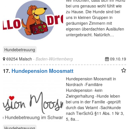
Wir möchten, dass sich Ihr Hund
bei uns genauso wohl fühlt wie
zu Hause. Die Hunde sind bei
uns in kleinen Gruppen in
geräumigen Zimmern mit
eigenen überdachten Ausläufen
untergebracht. Natürlich…
Hundebetreuung
69254 Malsch
- Baden-Württemberg
09.10.19
17.
Hundepension Moosmatt
Hundepension Moosmatt in
Nordrach -Familiäre
Hundepension -kein
Zwingerhaltung -Hunde leben
bei uns in der Familie -geprüft
durch das Vetamt -Sachkunde
nach TierSchG §11 Abs. 1 Nr 3,
5, 8a…
Hundebetreuung