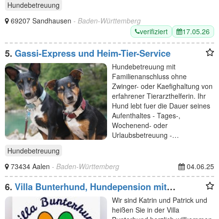
Hundebetreuung
69207 Sandhausen
- Baden-Württemberg
verifiziert
17.05.26
5.
Gassi-Express und Heim-Tier-Service
Hundebetreuung mit
Familienanschluss ohne
Zwinger- oder Kaefighaltung von
erfahrener Tierarzthelferin. Ihr
Hund lebt fuer die Dauer seines
Aufenthaltes - Tages-,
Wochenend- oder
Urlaubsbetreuung -…
Hundebetreuung
73434 Aalen
- Baden-Württemberg
04.06.25
6.
Villa Bunterhund, Hundepension mit
Familienanschluss
Wir sind Katrin und Patrick und
heißen Sie in der Villa