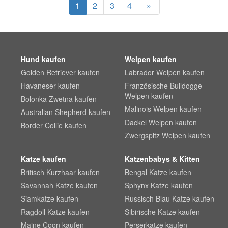
1
2
3
4
»
Hund kaufen
Welpen kaufen
Golden Retriever kaufen
Labrador Welpen kaufen
Havaneser kaufen
Französische Bulldogge
Welpen kaufen
Bolonka Zwetna kaufen
Malinois Welpen kaufen
Australian Shepherd kaufen
Dackel Welpen kaufen
Border Collie kaufen
Zwergspitz Welpen kaufen
Katze kaufen
Katzenbabys & Kitten
Britisch Kurzhaar kaufen
Bengal Katze kaufen
Savannah Katze kaufen
Sphynx Katze kaufen
Siamkatze kaufen
Russisch Blau Katze kaufen
Ragdoll Katze kaufen
Sibirische Katze kaufen
Maine Coon kaufen
Perserkatze kaufen