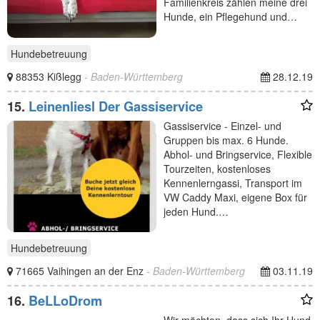
Familienkreis zählen meine drei
Hunde, ein Pflegehund und…
Hundebetreuung
88353 Kißlegg
- Baden-Württemberg
28.12.19
15.
Leinenliesl Der Gassiservice
Gassiservice - Einzel- und
Gruppen bis max. 6 Hunde.
Abhol- und Bringservice, Flexible
Tourzeiten, kostenloses
Kennenlerngassi, Transport im
VW Caddy Maxi, eigene Box für
jeden Hund.…
Hundebetreuung
71665 Vaihingen an der Enz
- Baden-Württemberg
03.11.19
16.
BeLLoDrom