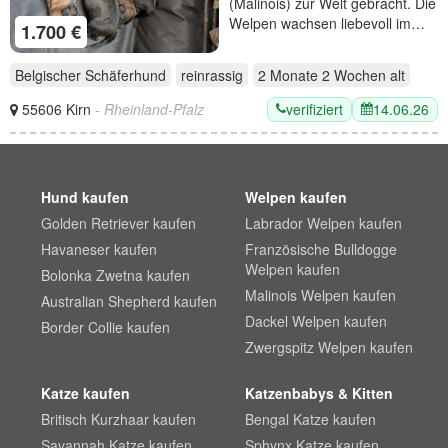
(Malinois) zur Welt gebracht. Die
Welpen wachsen liebevoll im…
1.700 €
Belgischer Schäferhund
reinrassig
2 Monate 2 Wochen
alt
verifiziert
14.06.26
55606 Kirn
- Rheinland-Pfalz
Hund kaufen
Welpen kaufen
Golden Retriever kaufen
Labrador Welpen kaufen
Havaneser kaufen
Französische Bulldogge
Welpen kaufen
Bolonka Zwetna kaufen
Malinois Welpen kaufen
Australian Shepherd kaufen
Dackel Welpen kaufen
Border Collie kaufen
Zwergspitz Welpen kaufen
Katze kaufen
Katzenbabys & Kitten
Britisch Kurzhaar kaufen
Bengal Katze kaufen
Savannah Katze kaufen
Sphynx Katze kaufen