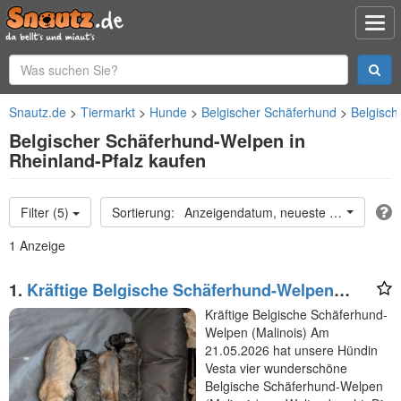
Snautz.de
Tiermarkt
Hunde
Belgischer Schäferhund
Belgisc
Belgischer Schäferhund-Welpen in
Rheinland-Pfalz kaufen
Filter (5)
Anzeigendatum, neueste oben
1 Anzeige
1.
Kräftige Belgische Schäferhund-Welpen
(Malinois)
Kräftige Belgische Schäferhund-
Welpen (Malinois) Am
21.05.2026 hat unsere Hündin
Vesta vier wunderschöne
Belgische Schäferhund-Welpen