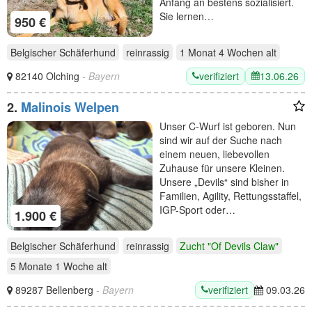
Anfang an bestens sozialisiert.
Sie lernen…
950 €
Belgischer Schäferhund
reinrassig
1 Monat 4 Wochen
alt
verifiziert
13.06.26
82140 Olching
- Bayern
2.
Malinois Welpen
Unser C-Wurf ist geboren. Nun
sind wir auf der Suche nach
einem neuen, liebevollen
Zuhause für unsere Kleinen.
Unsere „Devils“ sind bisher in
Familien, Agility, Rettungsstaffel,
IGP-Sport oder…
1.900 €
Belgischer Schäferhund
reinrassig
Zucht "Of Devils Claw"
5 Monate 1 Woche
alt
verifiziert
89287 Bellenberg
- Bayern
09.03.26