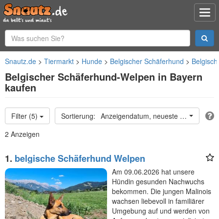
Snautz.de
Tiermarkt
Hunde
Belgischer Schäferhund
Belgisc
Belgischer Schäferhund-Welpen in Bayern
kaufen
Filter (5)
Anzeigendatum, neueste oben
2 Anzeigen
1.
belgische Schäferhund Welpen
Am 09.06.2026 hat unsere
Hündin gesunden Nachwuchs
bekommen. Die jungen Malinois
wachsen liebevoll in familiärer
Umgebung auf und werden von