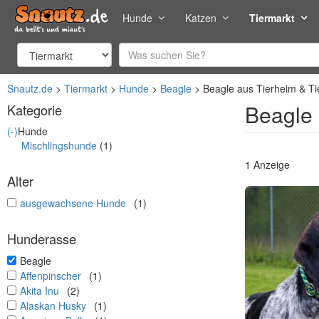
Hunde
Katzen
Tiermarkt
Snautz.de
Tiermarkt
Hunde
Beagle
Beagle aus Tierheim & Ti
Beagle 
Kategorie
(-)
Hunde
Mischlingshunde
(1)
1 Anzeige
Alter
undefined
ausgewachsene Hunde
(1)
Hunderasse
undefined
Beagle
undefined
Affenpinscher
(1)
undefined
Akita Inu
(2)
undefined
Alaskan Husky
(1)