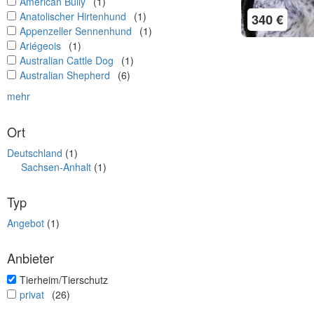
undefined
American Bully
(1)
undefined
Anatolischer Hirtenhund
(1)
340 €
undefined
Appenzeller Sennenhund
(1)
undefined
Ariégeois
(1)
undefined
Australian Cattle Dog
(1)
undefined
Australian Shepherd
(6)
mehr
Ort
Deutschland
(1)
Sachsen-Anhalt
(1)
Typ
Angebot
(1)
Anbieter
undefined
Tierheim/Tierschutz
undefined
privat
(26)