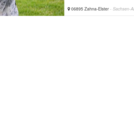
06895 Zahna-Elster
- Sachsen-A