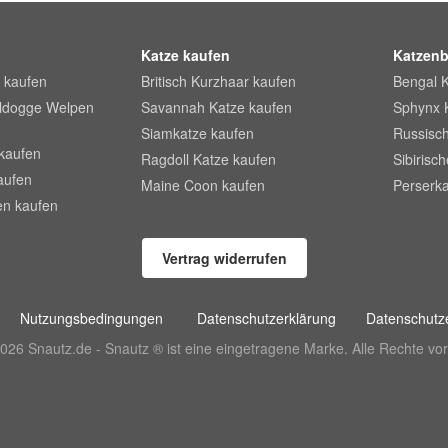
Katze kaufen
Katzenb
 kaufen
Britisch Kurzhaar kaufen
Bengal 
lldogge Welpen
Savannah Katze kaufen
Sphynx 
Siamkatze kaufen
Russisch
kaufen
Ragdoll Katze kaufen
Sibirisc
aufen
Maine Coon kaufen
Perserka
en kaufen
Vertrag widerrufen
Nutzungsbedingungen
Datenschutzerklärung
Datenschutze
026 Snautz.de - Snautz ® ist eine eingetragene Marke. Alle Rechte vor