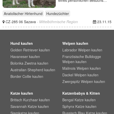
eines persönlichen Besuchs…
Anatolischer Hirtenhund
Hundezüchter
CZ-285 06 Sazava
- Mittelböhmische Region
23.11.15
Hund kaufen
Welpen kaufen
Golden Retriever kaufen
Labrador Welpen kaufen
Havaneser kaufen
Französische Bulldogge
Welpen kaufen
Bolonka Zwetna kaufen
Malinois Welpen kaufen
Australian Shepherd kaufen
Dackel Welpen kaufen
Border Collie kaufen
Zwergspitz Welpen kaufen
Katze kaufen
Katzenbabys & Kitten
Britisch Kurzhaar kaufen
Bengal Katze kaufen
Savannah Katze kaufen
Sphynx Katze kaufen
Siamkatze kaufen
Russisch Blau Katze kaufen