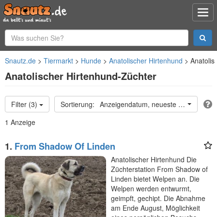
Snautz.de
Tiermarkt
Hunde
Anatolischer Hirtenhund
Anatolis
Anatolischer Hirtenhund-Züchter
Filter (3)
Anzeigendatum, neueste oben
1 Anzeige
1.
From Shadow Of Linden
Anatolischer Hirtenhund Die
Züchterstation From Shadow of
Linden bietet Welpen an. Die
Welpen werden entwurmt,
geimpft, gechipt. Die Abnahme
am Ende August, Möglichkeit