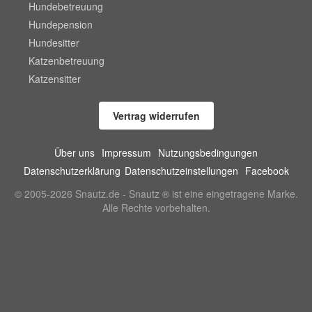
Hundebetreuung
Hundepension
Hundesitter
Katzenbetreuung
Katzensitter
Vertrag widerrufen
Über uns
Impressum
Nutzungsbedingungen
Datenschutzerklärung
Datenschutzeinstellungen
Facebook
© 2005-2026 Snautz.de - Snautz ® ist eine eingetragene Marke.
Alle Rechte vorbehalten.