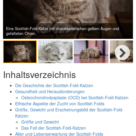
Next
Eine Scottish-Fold-Katze mit charakteristischen gelben Augen und
gefalteten Ohren.
Next
Inhaltsverzeichnis
Die Geschichte der Scottish-Fold-Katzen
Gesundheit und Herausforderungen
Osteochondrodysplasie (OCD) bei Scottish-Fold-Katzen
Ethische Aspekte der Zucht von Scottish Folds
Größe, Gewicht und Erscheinungsbild der Scottish-Fold-
Katzen
Größe und Gewicht
Das Fell der Scottish-Fold-Katzen
Alter und Lebenserwartung der Scottish Folds