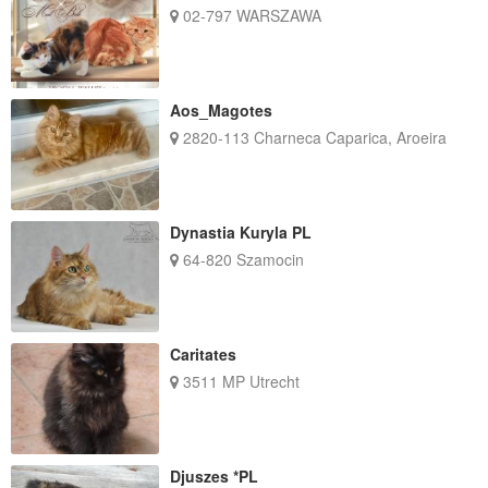
02-797 WARSZAWA
Aos_Magotes
2820-113 Charneca Caparica, Aroeira
Dynastia Kuryla PL
64-820 Szamocin
Caritates
3511 MP Utrecht
Djuszes *PL