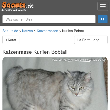
Snautz.de
Katzen
Katzenrassen
Kurilen Bobtail
Korat
La Perm Longhair
Katzenrasse
Kurilen Bobtail
Foto:
Dushka
,
Wikimedia Commons
,
Public Domain