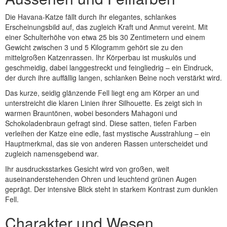
Die Havana-Katze fällt durch ihr elegantes, schlankes
Erscheinungsbild auf, das zugleich Kraft und Anmut vereint. Mit
einer Schulterhöhe von etwa 25 bis 30 Zentimetern und einem
Gewicht zwischen 3 und 5 Kilogramm gehört sie zu den
mittelgroßen Katzenrassen. Ihr Körperbau ist muskulös und
geschmeidig, dabei langgestreckt und feingliedrig – ein Eindruck,
der durch ihre auffällig langen, schlanken Beine noch verstärkt wird.
Das kurze, seidig glänzende Fell liegt eng am Körper an und
unterstreicht die klaren Linien ihrer Silhouette. Es zeigt sich in
warmen Brauntönen, wobei besonders Mahagoni und
Schokoladenbraun gefragt sind. Diese satten, tiefen Farben
verleihen der Katze eine edle, fast mystische Ausstrahlung – ein
Hauptmerkmal, das sie von anderen Rassen unterscheidet und
zugleich namensgebend war.
Ihr ausdrucksstarkes Gesicht wird von großen, weit
auseinanderstehenden Ohren und leuchtend grünen Augen
geprägt. Der intensive Blick steht in starkem Kontrast zum dunklen
Fell.
Charakter und Wesen