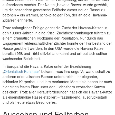
aufmerksam machte. Der Name „Havana Brown“ wurde gewählt,
um die besondere genetische Fellfarbe dieser neuen Rasse zu
betonen – ein warmer, schokoladiger Ton, der an edle Havanna-
Zigarren erinnerte.
Trotz anfänglicher Erfolge geriet die Zucht der Havana-Katzen in
den 1990er Jahren in eine Krise. Zuchtbeschränkungen führten zu
einem dramatischen Rückgang der Population. Nur durch das
Engagement leidenschaftlicher Züchter konnte der Fortbestand der
Rasse gesichert werden. In den USA wurde die Havana-Katze
bereits 1958 und 1964 offiziell anerkannt und erfreut sich seither
wachsender Beliebtheit.
In Europa ist die Havana-Katze unter der Bezeichnung
„
Orientalisch Kurzhaar
“ bekannt, was ihre enge Verwandtschaft zu
anderen orientalischen Rassen unterstreicht. Ihr eleganter,
schlanker Körperbau und ihre markanten Merkmale haben ihr auch
hier einen festen Platz unter den Liebhabern exotischer Katzen
gesichert. Trotz aller Herausforderungen hat sich die Havana-Katze
als eigenständige Rasse etabliert – faszinierend, ausdrucksstark
und bis heute etwas Besonderes.
Aussehen und Fellfarben