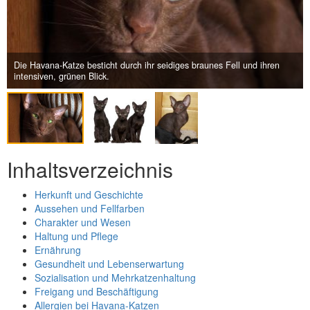
Next
Die Havana-Katze besticht durch ihr seidiges braunes Fell und ihren
intensiven, grünen Blick.
Inhaltsverzeichnis
Herkunft und Geschichte
Aussehen und Fellfarben
Charakter und Wesen
Haltung und Pflege
Ernährung
Gesundheit und Lebenserwartung
Sozialisation und Mehrkatzenhaltung
Freigang und Beschäftigung
Allergien bei Havana-Katzen