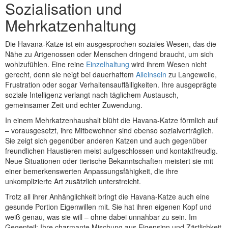
Sozialisation und
Mehrkatzenhaltung
Die Havana-Katze ist ein ausgesprochen soziales Wesen, das die
Nähe zu Artgenossen oder Menschen dringend braucht, um sich
wohlzufühlen. Eine reine
Einzelhaltung
wird ihrem Wesen nicht
gerecht, denn sie neigt bei dauerhaftem
Alleinsein
zu Langeweile,
Frustration oder sogar Verhaltensauffälligkeiten. Ihre ausgeprägte
soziale Intelligenz verlangt nach täglichem Austausch,
gemeinsamer Zeit und echter Zuwendung.
In einem Mehrkatzenhaushalt blüht die Havana-Katze förmlich auf
– vorausgesetzt, ihre Mitbewohner sind ebenso sozialverträglich.
Sie zeigt sich gegenüber anderen Katzen und auch gegenüber
freundlichen Haustieren meist aufgeschlossen und kontaktfreudig.
Neue Situationen oder tierische Bekanntschaften meistert sie mit
einer bemerkenswerten Anpassungsfähigkeit, die ihre
unkomplizierte Art zusätzlich unterstreicht.
Trotz all ihrer Anhänglichkeit bringt die Havana-Katze auch eine
gesunde Portion Eigenwillen mit. Sie hat ihren eigenen Kopf und
weiß genau, was sie will – ohne dabei unnahbar zu sein. Im
Gegenteil: Ihre charmante Mischung aus Eigensinn und Zärtlichkeit