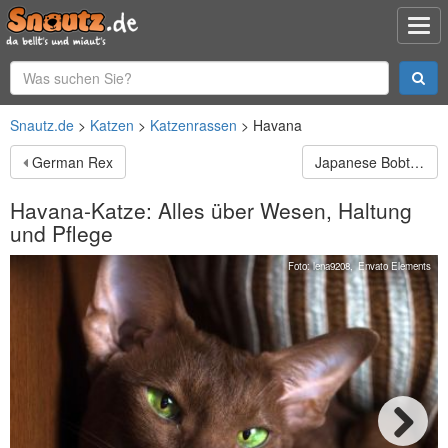
Snautz.de
Katzen
Katzenrassen
Havana
German Rex
Japanese Bobtail Longhair
Havana-Katze: Alles über Wesen, Haltung
und Pflege
Foto:
lena9208
,
Envato Elements