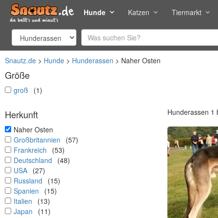
Hunde
Katzen
Tiermarkt
Snautz.de
Hunde
Hunderassen
Naher Osten
Größe
undefined
groß
(1)
Hunderassen 1 b
Herkunft
undefined
Naher Osten
undefined
Großbritannien
(57)
undefined
Frankreich
(53)
undefined
Deutschland
(48)
undefined
USA
(27)
undefined
Russland
(15)
undefined
Spanien
(15)
undefined
Italien
(13)
undefined
Japan
(11)