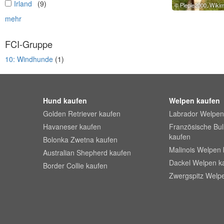
undefined
Irland
(9)
Pleple2000, Wik
mehr
FCI-Gruppe
10: Windhunde
(1)
Hund kaufen
Welpen kaufen
Golden Retriever kaufen
Labrador Welpen
Havaneser kaufen
Französische Bu
kaufen
Bolonka Zwetna kaufen
Malinois Welpen 
Australian Shepherd kaufen
Dackel Welpen k
Border Collie kaufen
Zwergspitz Welp