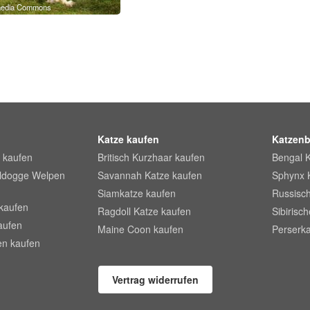
imedia Commons
Katze kaufen
Katzenb
 kaufen
Britisch Kurzhaar kaufen
Bengal 
lldogge Welpen
Savannah Katze kaufen
Sphynx 
Siamkatze kaufen
Russisch
kaufen
Ragdoll Katze kaufen
Sibirisc
aufen
Maine Coon kaufen
Perserka
en kaufen
Vertrag widerrufen