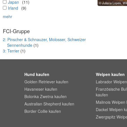
undefined
Japan
(11)
Juliana Lopes, W
undefined
Irland
(9)
mehr
FCI-Gruppe
2: Pinscher & Schnauzer, Molosser, Schweizer
Sennenhunde
(1)
3: Terrier
(1)
Hund kaufen
Welpen kaufen
Golden Retriever kaufen
Labrador Welpen
Havaneser kaufen
Französische Bu
kaufen
Bolonka Zwetna kaufen
Malinois Welpen 
Australian Shepherd kaufen
Dackel Welpen k
Border Collie kaufen
Zwergspitz Welp