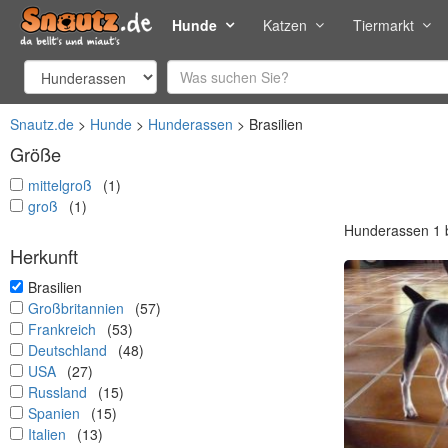
Hunde
Katzen
Tiermarkt
Snautz.de
Hunde
Hunderassen
Brasilien
Größe
undefined
mittelgroß
(1)
undefined
groß
(1)
Hunderassen 1 b
Herkunft
undefined
Brasilien
undefined
Großbritannien
(57)
undefined
Frankreich
(53)
undefined
Deutschland
(48)
undefined
USA
(27)
undefined
Russland
(15)
undefined
Spanien
(15)
undefined
Italien
(13)