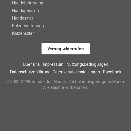
Hundebetreuung
Hundepension
Hundesitter
Katzenbetreuung
Katzensitter
Vertrag widerrufen
Über uns
Impressum
Nutzungsbedingungen
Datenschutzerklärung
Datenschutzeinstellungen
Facebook
© 2005-2026 Snautz.de - Snautz ® ist eine eingetragene Marke.
Alle Rechte vorbehalten.