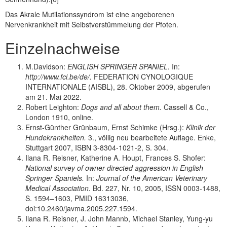
Das Akrale Mutilationssyndrom ist eine angeborenen
Nervenkrankheit mit Selbstverstümmelung der Pfoten.
Einzelnachweise
M.Davidson:
ENGLISH SPRINGER SPANIEL.
In:
http://www.fci.be/de/.
FEDERATION CYNOLOGIQUE
INTERNATIONALE (AISBL), 28. Oktober 2009, abgerufen
am 21. Mai 2022.
Robert Leighton:
Dogs and all about them.
Cassell & Co.,
London 1910, online.
Ernst-Günther Grünbaum, Ernst Schimke (Hrsg.):
Klinik der
Hundekrankheiten.
3., völlig neu bearbeitete Auflage. Enke,
Stuttgart 2007, ISBN 3-8304-1021-2, S. 304.
Ilana R. Reisner, Katherine A. Houpt, Frances S. Shofer:
National survey of owner-directed aggression in English
Springer Spaniels.
In:
Journal of the American Veterinary
Medical Association.
Bd. 227, Nr. 10, 2005, ISSN 0003-1488,
S. 1594–1603, PMID 16313036,
doi:10.2460/javma.2005.227.1594.
Ilana R. Reisner, J. John Mannb, Michael Stanley, Yung-yu