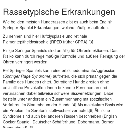
Rassetypische Erkrankungen
Wie bei den meisten Hunderassen gibt es auch beim English
Springer Spaniel Erkrankungen, welche häufiger auftreten.
Zu nennen sind hier Hüftdysplasie und retinale
Pigmentepitheldystrophie (RPED früher CPRA).[3]
Einige Springer Spaniels sind anfällig für Ohreninfektionen. Das
Risiko kann durch regelmäßige Kontrolle und äußere Reinigung der
Ohren verringert werden.
Bei Springer Spaniels kann eine erblichedominanteAggression
(
Springer Rage Syndrome
) auftreten, die sich primär gegen die
Familie des Hundes richtet. Betroffene Hunde greifen ohne
ersichtliche Provokation ihnen bekannte Personen an und
verursachen dabei teilweise schwere Bissverletzungen. Dabei
besteht unter anderem ein Zusammenhang mit spezifischen
Vorfahren im Stammbaum der Hunde.[4] Als molekulare Basis wird
ein Problem im Serotoninstoffwechsel vermutet.[5] Ähnliche
Syndrome sind auch bei anderen Rassen beschrieben (English
Cocker Spaniel, Deutscher Schäferhund, Dobermann, Berner
Sennenhund).[6]