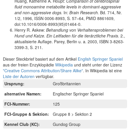
Huang, Katherine A. Houpt:
Comparison of cerebrospinal
fluid monoamine metabolite levels in dominant-aggressive
and non-aggressive dogs.
In:
Brain Research.
Bd. 714, Nr.
1/2, 1996, ISSN 0006-8993, S. 57–64, PMID 8861609,
doi:10.1016/0006-8993(95)01464-0.
Henry R. Askew:
Behandlung von Verhaltensproblemen bei
Hund und Katze. Ein Leitfaden für die tierärztliche Praxis.
2.,
aktualisierte Auflage. Parey, Berlin u. a. 2003, ISBN 3-8263-
3399-3, S. 211.
Dieser Steckbrief basiert auf dem Artikel
English Springer Spaniel
aus der freien Enzyklopädie
Wikipedia
und steht unter der Lizenz
"Creative Commons Attribution/Share Alike"
. In Wikipedia ist eine
Liste der Autoren
verfügbar.
Ursprung:
Großbritannien
alternative Namen:
Englischer Springer Spaniel
FCI-Nummer:
125
FCI-Gruppe & Sektion:
Gruppe 8 > Sektion 2
Kennel Club (KC):
Gundog Group