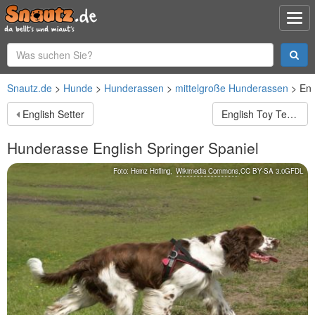
Snautz.de
Hunde
Hunderassen
mittelgroße Hunderassen
Eng
English Setter
English Toy Terrier
Hunderasse
English Springer Spaniel
Foto:
Heinz Höfling
,
Wikimedia Commons
,
CC BY-SA 3.0
GFDL