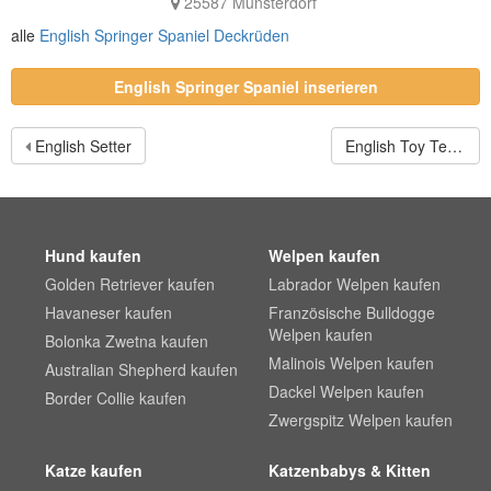
25587 Münsterdorf
alle
English Springer Spaniel Deckrüden
English Springer Spaniel inserieren
English Setter
English Toy Terrier
Hund kaufen
Welpen kaufen
Golden Retriever kaufen
Labrador Welpen kaufen
Havaneser kaufen
Französische Bulldogge
Welpen kaufen
Bolonka Zwetna kaufen
Malinois Welpen kaufen
Australian Shepherd kaufen
Dackel Welpen kaufen
Border Collie kaufen
Zwergspitz Welpen kaufen
Katze kaufen
Katzenbabys & Kitten