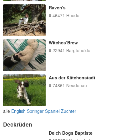
Raven's
46471 Rhede
Witches’Brew
22941 Bargteheide
Aus der Kätchenstadt
74861 Neudenau
alle
English Springer Spaniel Züchter
Deckrüden
Deich Dogs Baptiste