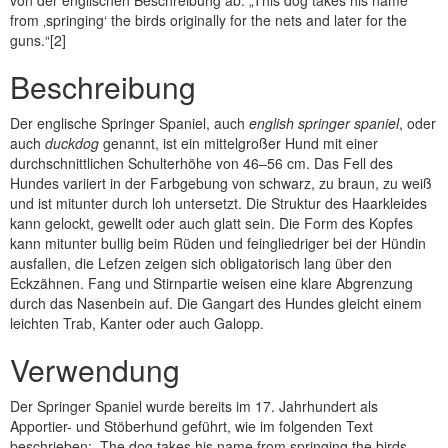
von der englischen Beschreibung ab: „This dog takes his name
from ‚springing‘ the birds originally for the nets and later for the
guns.“[2]
Beschreibung
Der englische Springer Spaniel, auch
english springer spaniel
, oder
auch
duckdog
genannt, ist ein mittelgroßer Hund mit einer
durchschnittlichen Schulterhöhe von 46–56 cm. Das Fell des
Hundes variiert in der Farbgebung von schwarz, zu braun, zu weiß
und ist mitunter durch loh untersetzt. Die Struktur des Haarkleides
kann gelockt, gewellt oder auch glatt sein. Die Form des Kopfes
kann mitunter bullig beim Rüden und feingliedriger bei der Hündin
ausfallen, die Lefzen zeigen sich obligatorisch lang über den
Eckzähnen. Fang und Stirnpartie weisen eine klare Abgrenzung
durch das Nasenbein auf. Die Gangart des Hundes gleicht einem
leichten Trab, Kanter oder auch Galopp.
Verwendung
Der Springer Spaniel wurde bereits im 17. Jahrhundert als
Apportier- und Stöberhund geführt, wie im folgenden Text
beschrieben: „The dog takes his name from springing the birds