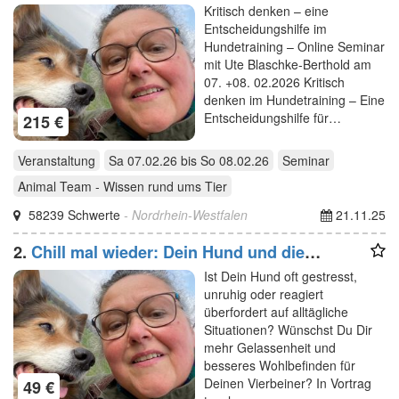
im Hundetraining –Online Seminar mit Ute
Kritisch denken – eine
Blaschke-Berthold
Entscheidungshilfe im
Hundetraining – Online Seminar
mit Ute Blaschke-Berthold am
07. +08. 02.2026 Kritisch
denken im Hundetraining – Eine
Entscheidungshilfe für…
215 €
Veranstaltung
Sa 07.02.26
bis
So 08.02.26
Seminar
Animal Team - Wissen rund ums Tier
58239 Schwerte
- Nordrhein-Westfalen
21.11.25
2.
Chill mal wieder: Dein Hund und die
Fähigkeit der Entspannung–Online Vortrag - U.
Ist Dein Hund oft gestresst,
Blaschke-Berthold
unruhig oder reagiert
überfordert auf alltägliche
Situationen? Wünschst Du Dir
mehr Gelassenheit und
besseres Wohlbefinden für
Deinen Vierbeiner? In Vortrag
49 €