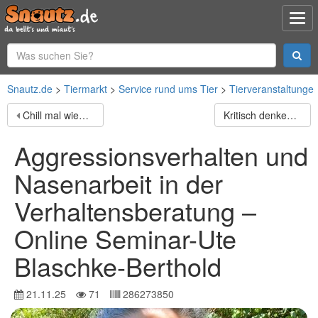
Snautz.de
Tiermarkt
Service rund ums Tier
Tierveranstaltunge
Chill mal wieder: Dein Hund und die Fähigkeit der Entspannung–Online Vortrag - U. Blaschke-Berthold
Kritisch denken – eine Entscheidungshilfe im Hundetraining –Online Seminar mit Ute Blaschke-Berthold
Aggressionsverhalten und
Nasenarbeit in der
Verhaltensberatung –
Online Seminar-Ute
Blaschke-Berthold
21.11.25
71
286273850