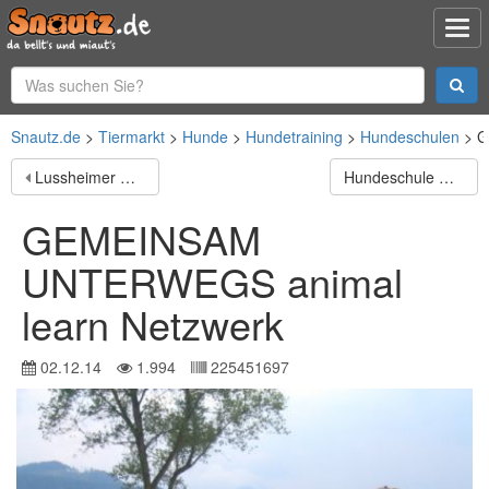
Snautz.de
Tiermarkt
Hunde
Hundetraining
Hundeschulen
G
Lussheimer Hundefreunde-Hundesport
Hundeschule Prinz
GEMEINSAM
UNTERWEGS animal
learn Netzwerk
02.12.14
1.994
225451697