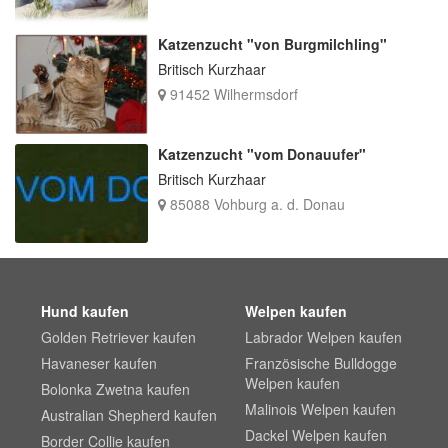
Katzenzucht "von Burgmilchling"
Britisch Kurzhaar
91452 Wilhermsdorf
Katzenzucht "vom Donauufer"
Britisch Kurzhaar
85088 Vohburg a. d. Donau
Hund kaufen
Welpen kaufen
Golden Retriever kaufen
Labrador Welpen kaufen
Havaneser kaufen
Französische Bulldogge
Welpen kaufen
Bolonka Zwetna kaufen
Malinois Welpen kaufen
Australian Shepherd kaufen
Dackel Welpen kaufen
Border Collie kaufen