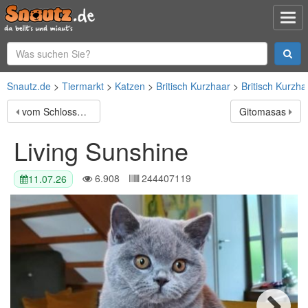
Snautz.de
Tiermarkt
Katzen
Britisch Kurzhaar
Britisch Kurzha
vom Schlosskirchturm
Gitomasas
Living Sunshine
6.908
244407119
11.07.26