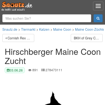
Snautz.de
Tiermarkt
Katzen
Maine Coon
Maine Coon-Züchte
Cornish Rex vom Hohen Fläming
BKH of Grey Castle
Hirschberger Maine Coon
Zucht
891
278473111
03.06.26