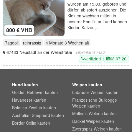
wurden am 15.03. geboren und
dürfen ab sofort ausziehen. Die
Kleinen wachsen mitten in
unserer Familie auf und kennen
Kinder, Katzen,…
800 € VHB
Ragdoll
reinrassig
4 Monate 3 Wochen
alt
67433 Neustadt an der Weinstraße
- Rheinland-Pfalz
verifiziert
08.07.26
Hund kaufen
Welpen kaufen
Golden Retriever kaufen
Labrador Welpen kaufen
Havaneser kaufen
Französische Bulldogge
Welpen kaufen
Bolonka Zwetna kaufen
Malinois Welpen kaufen
Australian Shepherd kaufen
Dackel Welpen kaufen
Border Collie kaufen
Zwergspitz Welpen kaufen