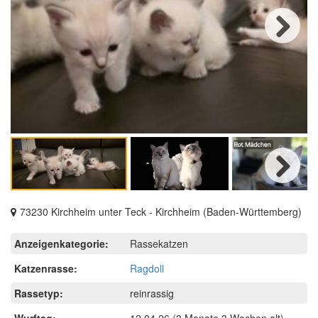
Next
Next
73230 Kirchheim unter Teck - Kirchheim (Baden-Württemberg)
Anzeigenkategorie:
Rassekatzen
Katzenrasse:
Ragdoll
Rassetyp:
reinrassig
Wurftag:
12.04.26
(3 Monate 3 Wochen alt)