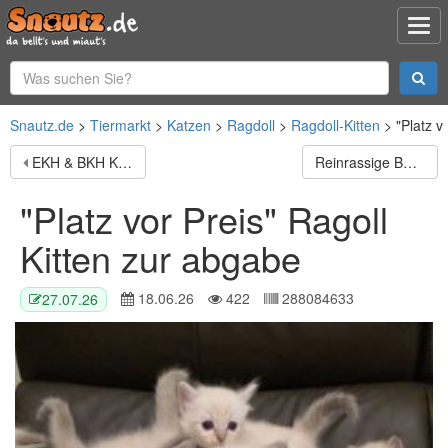
Snautz.de
Tiermarkt
Katzen
Ragdoll
Ragdoll-Kitten
"Platz v
EKH & BKH Kitten abzugeben
Reinrassige BKH kitten suchen ein liebevolles Zuhause
"Platz vor Preis" Ragoll
Kitten zur abgabe
18.06.26
422
288084633
27.07.26