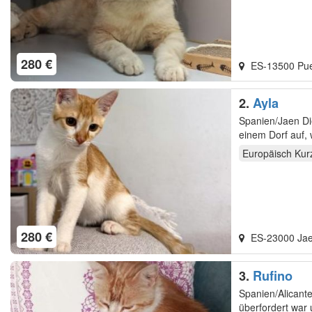
280 €
ES-13500 Pue
2.
Ayla
Spanien/Jaen Die
einem Dorf auf, 
Europäisch Kur
280 €
ES-23000 Ja
3.
Rufino
Spanien/Alicante
überfordert war 