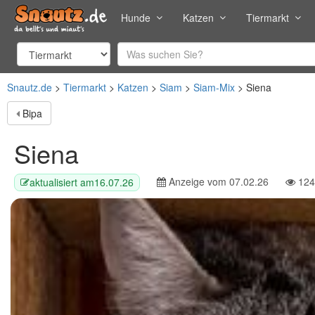
Hunde
Katzen
Tiermarkt
Snautz.de
Tiermarkt
Katzen
Siam
Siam-Mix
Siena
Bipa
Siena
Anzeige vom
07.02.26
124
aktualisiert am
16.07.26