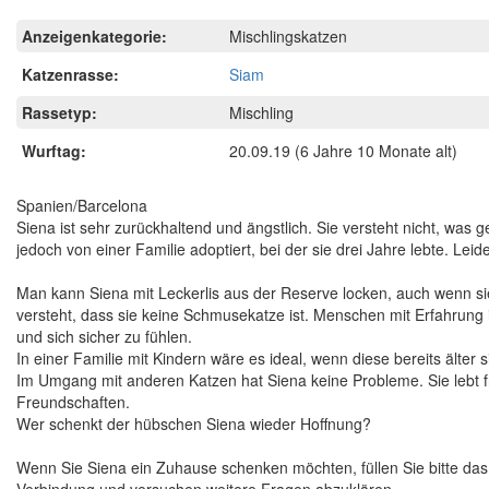
Anzeigenkategorie:
Mischlingskatzen
Katzenrasse:
Siam
Rassetyp:
Mischling
Wurftag:
20.09.19
(6 Jahre 10 Monate alt)
Spanien/Barcelona
Siena ist sehr zurückhaltend und ängstlich. Sie versteht nicht, was g
jedoch von einer Familie adoptiert, bei der sie drei Jahre lebte. Le
Man kann Siena mit Leckerlis aus der Reserve locken, auch wenn sie
versteht, dass sie keine Schmusekatze ist. Menschen mit Erfahrung 
und sich sicher zu fühlen.
In einer Familie mit Kindern wäre es ideal, wenn diese bereits älter s
Im Umgang mit anderen Katzen hat Siena keine Probleme. Sie lebt fri
Freundschaften.
Wer schenkt der hübschen Siena wieder Hoffnung?
Wenn Sie Siena ein Zuhause schenken möchten, füllen Sie bitte d
Verbindung und versuchen weitere Fragen abzuklären.