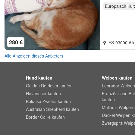
Europäisch Kur
280 €
ES-03000 Ali
Alle Anzeigen dieses Anbieters
Hund kaufen
Welpen kaufen
Golden Retriever kaufen
Labrador Welpen
Havaneser kaufen
Französische Bu
kaufen
Bolonka Zwetna kaufen
Malinois Welpen 
Australian Shepherd kaufen
Dackel Welpen k
Border Collie kaufen
Zwergspitz Welp