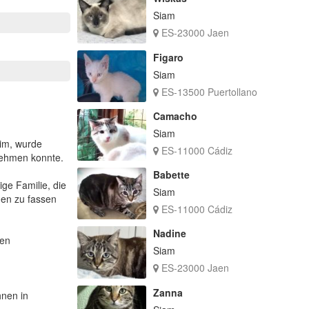
Siam
ES-23000 Jaen
Figaro
Siam
ES-13500 Puertollano
Camacho
Siam
eim, wurde
ES-11000 Cádiz
tnehmen konnte.
Babette
ge Familie, die
Siam
uen zu fassen
ES-11000 Cádiz
Nadine
gen
Siam
ES-23000 Jaen
Zanna
hnen in