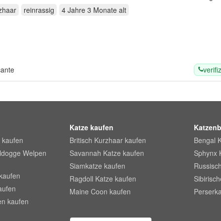
zhaar
reinrassig
4 Jahre 3 Monate
alt
verifi
cante
Katze kaufen
Katzenb
 kaufen
Britisch Kurzhaar kaufen
Bengal 
lldogge Welpen
Savannah Katze kaufen
Sphynx 
Siamkatze kaufen
Russisch
kaufen
Ragdoll Katze kaufen
Sibirisc
aufen
Maine Coon kaufen
Perserka
en kaufen