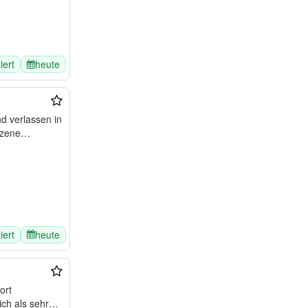
ziert
heute
nd verlassen in
 Szene…
ziert
heute
ort
sich als sehr…