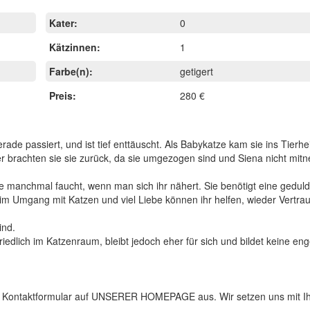
Kater:
0
Kätzinnen:
1
Farbe(n):
getigert
Preis:
280 €
erade passiert, und ist tief enttäuscht. Als Babykatze kam sie ins Tierh
ider brachten sie sie zurück, da sie umgezogen sind und Siena nicht mi
 manchmal faucht, wenn man sich ihr nähert. Sie benötigt eine geduldi
im Umgang mit Katzen und viel Liebe können ihr helfen, wieder Vertra
ind.
edlich im Katzenraum, bleibt jedoch eher für sich und bildet keine en
as Kontaktformular auf UNSERER HOMEPAGE aus. Wir setzen uns mit I