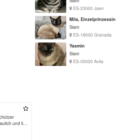
Siam
ES-23000 Jaen
Mila, Einzelprinzessin
Siam
ES-18000 Granada
Yasmin
Siam
ES-05000 Avila
schützer
ulich und lieb