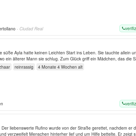
verifi
rtollano
- Ciudad Real
 süße Ayla hatte keinen Leichten Start ins Leben. Sie tauchte allein u
wo ein älterer Mann sie schlug. Zum Glück griff ein Mädchen, das die
zhaar
reinrassig
4 Monate 4 Wochen
alt
verifi
en
 Der liebenswerte Rufino wurde von der Straße gerettet, nachdem er d
und verzweifelt Menschen hinterher lief und um Hilfe bettelte. Er zeigt 