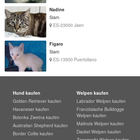
Nadine
Siam
ES-23000 Jaen
Figaro
Siam
ES-13500 Puertollano
Hund kaufen
Welpen kaufen
Golden Retriever kaufen
Labrador Welpen kaufen
Havaneser kaufen
Französische Bulldogge
Welpen kaufen
Bolonka Zwetna kaufen
Malinois Welpen kaufen
Australian Shepherd kaufen
Dackel Welpen kaufen
Border Collie kaufen
Zwergspitz Welpen kaufen