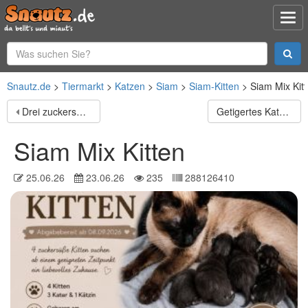
Snautz.de
Tiermarkt
Katzen
Siam
Siam-Kitten
Siam Mix Kit
Drei zuckersüße BKH-Kitten (Jungs) suchen ein liebevolles Zuhause!
Getigertes Katerchen BKH-Mix
Siam Mix Kitten
25.06.26
23.06.26
235
288126410