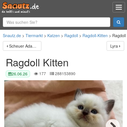
Snautz.de
Tiermarkt
Katzen
Ragdoll
Ragdoll-Kitten
Ragdoll 
Scheuer Adan sucht geduldiges Zuhause
Lyra
Ragdoll Kitten
177
288153890
26.06.26