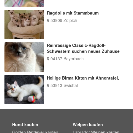
Ragdolls mit Stammbaum
53909 Zülpich
Reinrassige Classic-Ragdoll-
Schwestern suchen neues Zuhause
94137 Bayerbach
Heilige Birma Kitten mit Ahnentafel,
53913 Swisttal
Hund kaufen
Welpen kaufen
Golden Retriever kaufen
Labrador Welpen kaufen