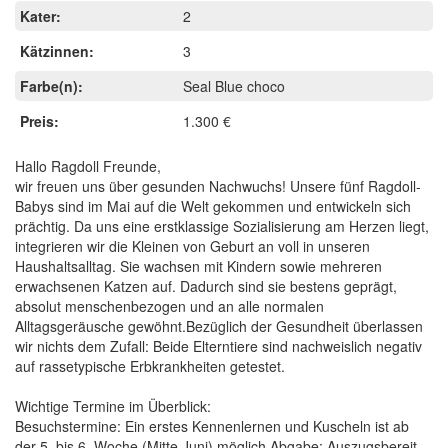
Kater:
2
Kätzinnen:
3
Farbe(n):
Seal Blue choco
Preis:
1.300 €
Hallo Ragdoll Freunde,
wir freuen uns über gesunden Nachwuchs! Unsere fünf Ragdoll-
Babys sind im Mai auf die Welt gekommen und entwickeln sich
prächtig. Da uns eine erstklassige Sozialisierung am Herzen liegt,
integrieren wir die Kleinen von Geburt an voll in unseren
Haushaltsalltag. Sie wachsen mit Kindern sowie mehreren
erwachsenen Katzen auf. Dadurch sind sie bestens geprägt,
absolut menschenbezogen und an alle normalen
Alltagsgeräusche gewöhnt.Bezüglich der Gesundheit überlassen
wir nichts dem Zufall: Beide Elterntiere sind nachweislich negativ
auf rassetypische Erbkrankheiten getestet.
Wichtige Termine im Überblick:
Besuchstermine: Ein erstes Kennenlernen und Kuscheln ist ab
der 5. bis 6. Woche (Mitte Juni) möglich.Abgabe: Auszugsbereit