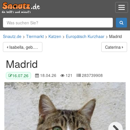
Snautz.de
Tiermarkt
Katzen
Europäisch Kurzhaar
Madrid
Isabella, geb. ca. 01/2022, lebt in GRIECHENLAND, auf einer privaten Pflegestelle
Caterina
Madrid
18.04.26
121
283739908
16.07.26