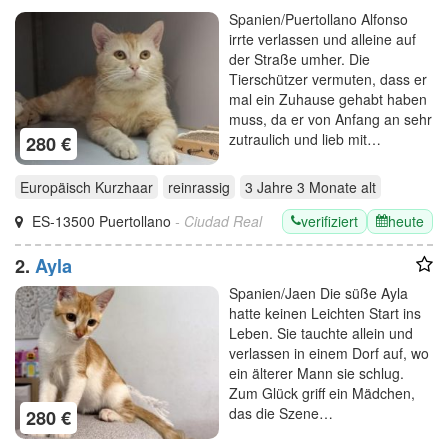
Spanien/Puertollano Alfonso
irrte verlassen und alleine auf
der Straße umher. Die
Tierschützer vermuten, dass er
mal ein Zuhause gehabt haben
muss, da er von Anfang an sehr
zutraulich und lieb mit…
280 €
Europäisch Kurzhaar
reinrassig
3 Jahre 3 Monate
alt
verifiziert
heute
ES-13500 Puertollano
- Ciudad Real
2.
Ayla
Spanien/Jaen Die süße Ayla
hatte keinen Leichten Start ins
Leben. Sie tauchte allein und
verlassen in einem Dorf auf, wo
ein älterer Mann sie schlug.
Zum Glück griff ein Mädchen,
das die Szene…
280 €