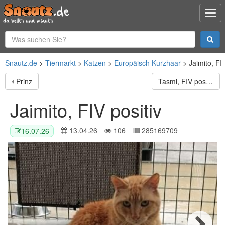
Snautz.de
Tiermarkt
Katzen
Europäisch Kurzhaar
Jaimito, FIV
Prinz
Tasmi, FIV positiv
Jaimito, FIV positiv
13.04.26
106
285169709
16.07.26