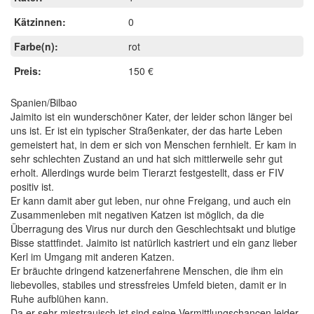
Kätzinnen:
0
Farbe(n):
rot
Preis:
150 €
Spanien/Bilbao
Jaimito ist ein wunderschöner Kater, der leider schon länger bei
uns ist. Er ist ein typischer Straßenkater, der das harte Leben
gemeistert hat, in dem er sich von Menschen fernhielt. Er kam in
sehr schlechten Zustand an und hat sich mittlerweile sehr gut
erholt. Allerdings wurde beim Tierarzt festgestellt, dass er FIV
positiv ist.
Er kann damit aber gut leben, nur ohne Freigang, und auch ein
Zusammenleben mit negativen Katzen ist möglich, da die
Überragung des Virus nur durch den Geschlechtsakt und blutige
Bisse stattfindet. Jaimito ist natürlich kastriert und ein ganz lieber
Kerl im Umgang mit anderen Katzen.
Er bräuchte dringend katzenerfahrene Menschen, die ihm ein
liebevolles, stabiles und stressfreies Umfeld bieten, damit er in
Ruhe aufblühen kann.
Da er sehr misstrauisch ist sind seine Vermittlungschancen leider