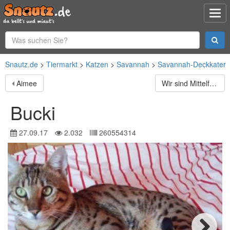
Snautz.de
Tiermarkt
Katzen
Savannah
Savannah-Deckkater
Aimee
Wir sind Mittelfrankens älteste Bengalzucht, es ist uns
Bucki
27.09.17
2.032
260554314