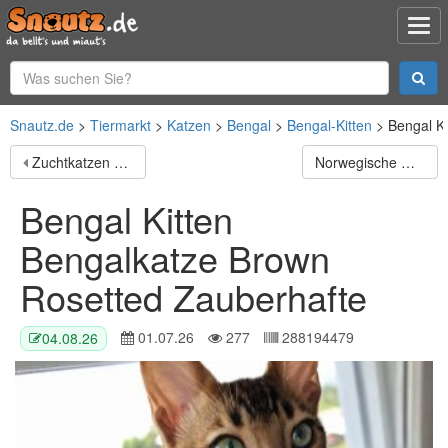
Snautz.de
Tiermarkt
Katzen
Bengal
Bengal-Kitten
Bengal K
Zuchtkatzen cream smoke white , Silver, Tortie
Norwegische Waldkatzen-Mix
Bengal Kitten
Bengalkatze Brown
Rosetted Zauberhafte
01.07.26
277
288194479
04.08.26