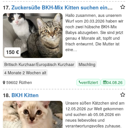
17.
Zuckersüße BKH-Mix Kitten suchen ein
liebevolles Zuhause!
Hallo zusammen, aus unserem
Wurf vom 20.03.2026 haben wir
noch zwei hübsche BKH-Mix
Babys abzugeben. Sie sind jetzt
genau 4 Monate alt, topfit und
frisch entwurmt. Die Mutter ist
eine…
150 €
Britisch Kurzhaar/Europäisch Kurzhaar
Mischling
4 Monate 2 Wochen
alt
verifiziert
04.08.26
59602 Rüthen
18.
BKH Kitten
Unsere süßen Kätzchen sind am
12.05.2026 zur Welt gekommen
und suchen ab 05.08.2026 ein
neues liebevolles und
verantwortungsvolles zuhause.