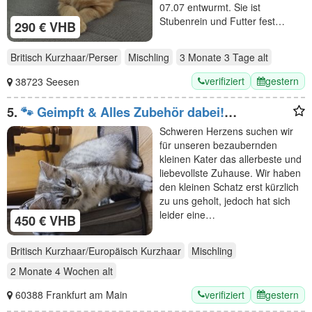
07.07 entwurmt. Sie ist
Stubenrein und Futter fest…
290 € VHB
Britisch Kurzhaar/Perser
Mischling
3 Monate 3 Tage
alt
verifiziert
gestern
38723 Seesen
5.
​🐾 Geimpft & Alles Zubehör dabei!
Herzensbrecher-Kätzchen (geb. 09.05.2026)
Schweren Herzens suchen wir
sucht liebevolles Heim
für unseren bezaubernden
kleinen Kater das allerbeste und
liebevollste Zuhause. Wir haben
den kleinen Schatz erst kürzlich
zu uns geholt, jedoch hat sich
leider eine…
450 € VHB
Britisch Kurzhaar/Europäisch Kurzhaar
Mischling
2 Monate 4 Wochen
alt
verifiziert
gestern
60388 Frankfurt am Main