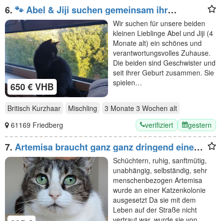
6.
🐾 Abel & Jiji suchen gemeinsam ihr
liebevolles Für-immer-Zuhause ❤️
Wir suchen für unsere beiden
kleinen Lieblinge Abel und Jiji (4
Monate alt) ein schönes und
verantwortungsvolles Zuhause.
Die beiden sind Geschwister und
seit ihrer Geburt zusammen. Sie
spielen…
650 € VHB
Britisch Kurzhaar
Mischling
3 Monate 3 Wochen
alt
verifiziert
gestern
61169 Friedberg
7.
Artemisa braucht ganz ganz dringend einen
Pflegeplatz (oder gleich ein Zuhause)!
Schüchtern, ruhig, sanftmütig,
unabhängig, selbständig, sehr
menschenbezogen Artemisa
wurde an einer Katzenkolonie
ausgesetzt Da sie mit dem
Leben auf der Straße nicht
vertraut war, wurde sie von…