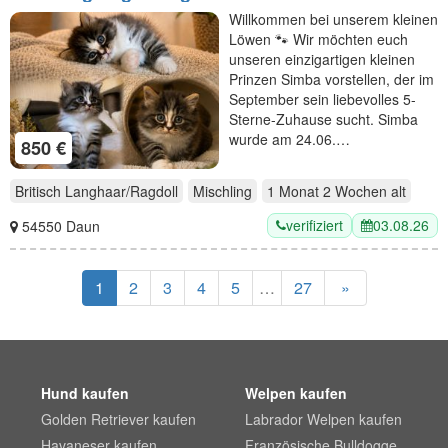
Willkommen bei unserem kleinen
Löwen 🐾 Wir möchten euch
unseren einzigartigen kleinen
Prinzen Simba vorstellen, der im
September sein liebevolles 5-
Sterne-Zuhause sucht. Simba
wurde am 24.06.…
850 €
Britisch Langhaar/Ragdoll
Mischling
1 Monat 2 Wochen
alt
verifiziert
03.08.26
54550 Daun
1
2
3
4
5
…
27
»
Hund kaufen
Welpen kaufen
Golden Retriever kaufen
Labrador Welpen kaufen
Havaneser kaufen
Französische Bulldogge