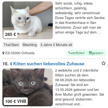
Zuhause/eine Pflegestelle
Sehr sozial, ruhig, etwas
schüchtern, gelehrig,
selbständig, sehr verschmust
Eines Tages verirrte sich Samba
in das Krankenhaus in San
Bartolomé. Zuvor sah man sie
schon einige Tage auf dem…
285 €
Thai/Siam
Mischling
3 Jahre 2 Monate
alt
verifiziert
gestern
ES-03300 Orihuela
10.
4 Kitten suchen liebevolles Zuhause
2 weibliche und 2 männliche
Kitten suchen ab dem
08.08.2026 ein liebevolles
Zuhause! Sie sind am
13.05.2026 geboren und bei
ihrer Mutter groß geworden. Sie
sind gesund, stubenrein,
100 € VHB
verschmust und…