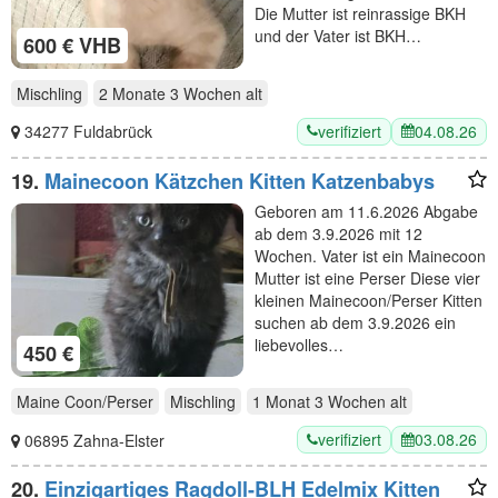
Die Mutter ist reinrassige BKH
und der Vater ist BKH…
600 € VHB
Mischling
2 Monate 3 Wochen
alt
verifiziert
04.08.26
34277 Fuldabrück
19.
Mainecoon Kätzchen Kitten Katzenbabys
Geboren am 11.6.2026 Abgabe
ab dem 3.9.2026 mit 12
Wochen. Vater ist ein Mainecoon
Mutter ist eine Perser Diese vier
kleinen Mainecoon/Perser Kitten
suchen ab dem 3.9.2026 ein
liebevolles…
450 €
Maine Coon/Perser
Mischling
1 Monat 3 Wochen
alt
verifiziert
03.08.26
06895 Zahna-Elster
20.
Einzigartiges Ragdoll-BLH Edelmix Kitten