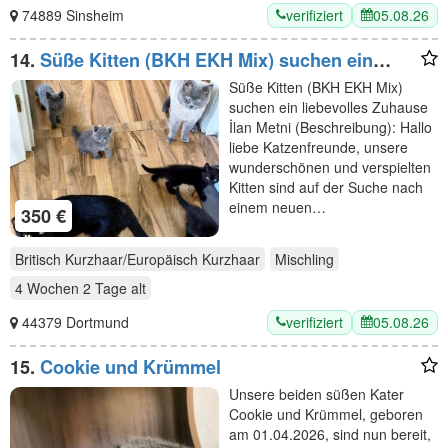
verifiziert
05.08.26
74889 Sinsheim
14.
Süße Kitten (BKH EKH Mix) suchen ein
liebevolles Zuhause
Süße Kitten (BKH EKH Mix)
suchen ein liebevolles Zuhause
İlan Metni (Beschreibung): Hallo
liebe Katzenfreunde, unsere
wunderschönen und verspielten
Kitten sind auf der Suche nach
einem neuen…
350 €
Britisch Kurzhaar/Europäisch Kurzhaar
Mischling
4 Wochen 2 Tage
alt
verifiziert
05.08.26
44379 Dortmund
15.
Cookie und Krümmel
Unsere beiden süßen Kater
Cookie und Krümmel, geboren
am 01.04.2026, sind nun bereit,