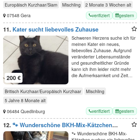
Europäisch Kurzhaar/Siam
Mischling
2 Monate 3 Wochen
alt
verifiziert
gestern
07548 Gera
11.
Kater sucht liebevolles Zuhause
Schweren Herzens suche ich für
meinen Kater ein neues,
liebevolles Zuhause. Aufgrund
veränderter Lebensumstände
und gesundheitlicher Gründe
kann ich ihm leider nicht mehr
die Aufmerksamkeit und Zeit…
200 €
Britisch Kurzhaar/Europäisch Kurzhaar
Mischling
5 Jahre 8 Monate
alt
verifiziert
gestern
06484 Quedlinburg
12.
🐾 Wunderschöne BKH-Mix-Kätzchen
suchen ein liebevolles Zuhause 🐾
🐾 Wunderschöne BKH-Mix-
Kätzchen suchen ein liebevolles