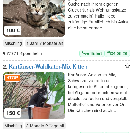
Suche nach ihrem eigenen
Glück (Nur als Wohnungskatze
zu vermitteln) Hallo, liebe
zukünftige Familie! Ich bin Astra,
eine bezaubernde…
100 €
Mischling
1 Jahr 7 Monate
alt
verifiziert
04.08.26
77971 Kippenheim
2.
Kartäuser-Waldkater-Mix Kitten
Kartäuser-Waldkatze-Mix,
TOP
Schwarze, zutrauliche,
kerngesunde Kitten abzugeben,
bei Abgabe mehrfach entwurmt.
absolut zutraulich und verspielt.
Muttertier und Vatertier vor Ort.
Die Kätzchen sind auch…
150 €
Mischling
3 Monate 2 Tage
alt