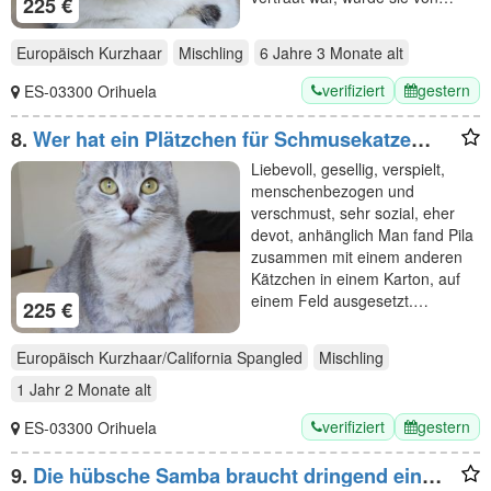
225 €
Europäisch Kurzhaar
Mischling
6 Jahre 3 Monate
alt
verifiziert
gestern
ES-03300 Orihuela
8.
Wer hat ein Plätzchen für Schmusekatze
Pila? Eilt sehr!
Liebevoll, gesellig, verspielt,
menschenbezogen und
verschmust, sehr sozial, eher
devot, anhänglich Man fand Pila
zusammen mit einem anderen
Kätzchen in einem Karton, auf
einem Feld ausgesetzt.…
225 €
Europäisch Kurzhaar/California Spangled
Mischling
1 Jahr 2 Monate
alt
verifiziert
gestern
ES-03300 Orihuela
9.
Die hübsche Samba braucht dringend ein