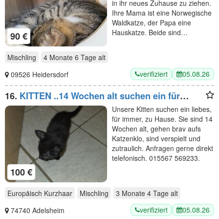
in ihr neues Zuhause zu ziehen.
Ihre Mama ist eine Norwegische
Waldkatze, der Papa eine
Hauskatze. Beide sind…
90 €
Mischling
4 Monate 6 Tage
alt
verifiziert
05.08.26
09526 Heidersdorf
16.
KITTEN ..14 Wochen alt suchen ein für
immer zuhause
Unsere Kitten suchen ein liebes,
für immer, zu Hause. Sie sind 14
Wochen alt, gehen brav aufs
Katzenklo, sind verspielt und
zutraulich. Anfragen gerne direkt
telefonisch. 015567 569233.
100 €
Europäisch Kurzhaar
Mischling
3 Monate 4 Tage
alt
verifiziert
05.08.26
74740 Adelsheim