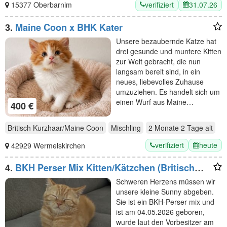
verifiziert
31.07.26
15377 Oberbarnim
3.
Maine Coon x BHK Kater
Unsere bezaubernde Katze hat
drei gesunde und muntere Kitten
zur Welt gebracht, die nun
langsam bereit sind, in ein
neues, liebevolles Zuhause
umzuziehen. Es handelt sich um
einen Wurf aus Maine…
400 €
Britisch Kurzhaar/Maine Coon
Mischling
2 Monate 2 Tage
alt
verifiziert
heute
42929 Wermelskirchen
4.
BKH Perser Mix Kitten/Kätzchen (Britisch
Kurzhaar/Britischkurzhaar/Perser)
Schweren Herzens müssen wir
unsere kleine Sunny abgeben.
Sie ist ein BKH-Perser mix und
ist am 04.05.2026 geboren,
wurde laut den Vorbesitzer am