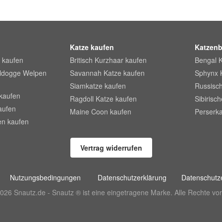
Katze kaufen
Katzenb
 kaufen
Britisch Kurzhaar kaufen
Bengal 
lldogge Welpen
Savannah Katze kaufen
Sphynx 
Siamkatze kaufen
Russisch
kaufen
Ragdoll Katze kaufen
Sibirisc
aufen
Maine Coon kaufen
Perserka
en kaufen
Vertrag widerrufen
Nutzungsbedingungen
Datenschutzerklärung
Datenschutze
026 Snautz.de - Snautz ® ist eine eingetragene Marke. Alle Rechte vor