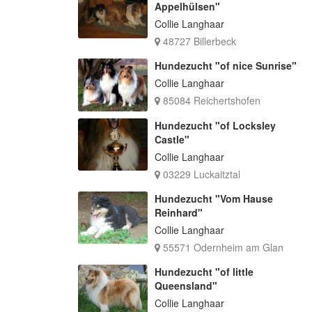
Appelhülsen"
Collie Langhaar
48727 Billerbeck
Hundezucht "of nice Sunrise"
Collie Langhaar
85084 Reichertshofen
Hundezucht "of Locksley
Castle"
Collie Langhaar
03229 Luckaitztal
Hundezucht "Vom Hause
Reinhard"
Collie Langhaar
55571 Odernheim am Glan
Hundezucht "of little
Queensland"
Collie Langhaar