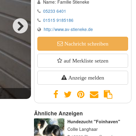
Name:
Familie Stieneke
05233 6401
01515 9185186
http://www.av-stieneke.de
Next
Nachricht schreiben
auf Merkliste setzen
Anzeige melden
Abby von der Peterswarft
Ähnliche Anzeigen
Hundezucht "Foinhaven"
Collie Langhaar