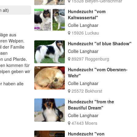
15328 Bleyen-Genschmar
 alt)
Hundezucht "vom
Kaltwassertal"
Collie Langhaar
15926 Luckau
läge aus
seren Welpen.
Hundezucht "of blue Shadow"
l der Familie
Collie Langhaar
hsen
89297 Roggenburg
en und Pferde.
nnen kommen für
Hundezucht "vom Obersten-
Welpen geben wir
Wehr"
Collie Langhaar
r haben alle
25572 Bokhorst
Hundezucht "from the
Beautiful Dream"
Collie Langhaar
47443 Moers
Hundezucht "von