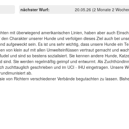
nächster Wurf:
20.05.26
(2 Monate 2 Wochen
üchten mit überwiegend amerikanischen Linien, haben aber auch Einsch
uf den Charakter unserer Hunde und verfolgen dieses Ziel auch bei un
 aufgeweckt sein. Es ist uns sehr wichtig, dass unsere Hunde ein Tei
en von klein auf mit allen Umwelteinflüssen vertraut gemacht und wac
udel und sind so bestens sozialisiert. Sie kennen andere Hunde, Katz
und sind. Sie werden regelmäßig geimpf und entwurmt. Als Zuchthündi
lich zuchttauglich geschrieben und im UCI - IHU eingetragen. Unsere 
undimunisiert ab.
ie von Richtern verschiedener Verbände begutachten zu lassen. Bishe