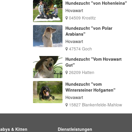
Hundezucht "von Hohenleina"
Hovawart
04509 Krostitz
Hundezucht "von Polar
Arabians"
Hovawart
47574 Goch
Hundezucht "Vom Hovawart
Gut"
26209 Hatten
Hundezucht "vom
Wintersteiner Hofgarten"
Hovawart
15827 Blankenfelde-Mahlow
abys & Kitten
Dienstleistungen