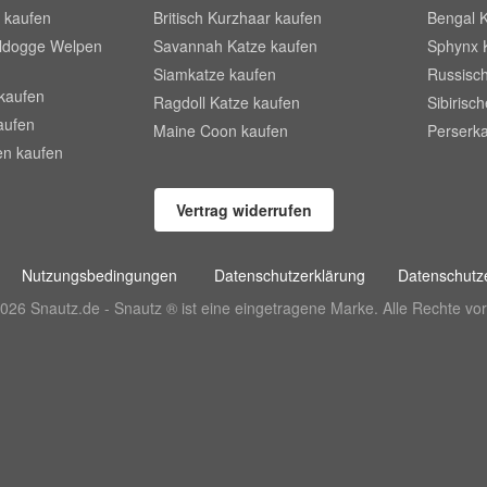
 kaufen
Britisch Kurzhaar kaufen
Bengal 
lldogge Welpen
Savannah Katze kaufen
Sphynx 
Siamkatze kaufen
Russisch
kaufen
Ragdoll Katze kaufen
Sibirisc
aufen
Maine Coon kaufen
Perserka
en kaufen
Vertrag widerrufen
Nutzungsbedingungen
Datenschutzerklärung
Datenschutze
026 Snautz.de - Snautz ® ist eine eingetragene Marke. Alle Rechte vor