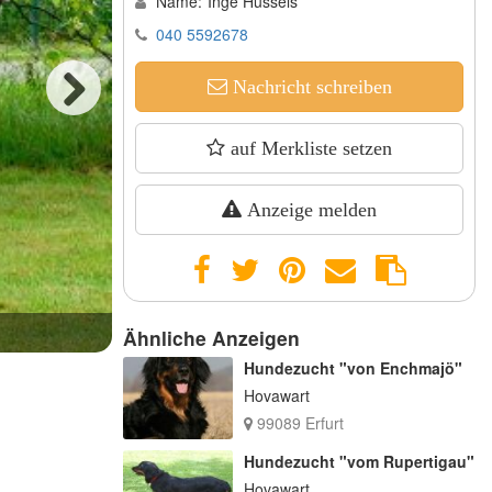
Name:
Inge Hussels
040 5592678
Nachricht schreiben
Next
auf Merkliste setzen
Anzeige melden
Welpe B-Wurf
Ähnliche Anzeigen
Hundezucht "von Enchmajö"
Hovawart
99089 Erfurt
Hundezucht "vom Rupertigau"
Hovawart