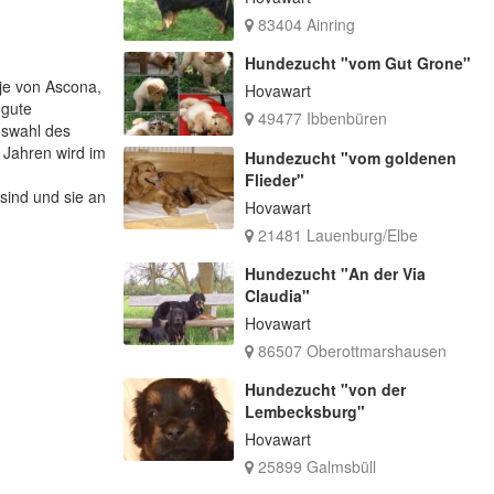
83404 Ainring
Hundezucht "vom Gut Grone"
tje von Ascona,
Hovawart
 gute
49477 Ibbenbüren
uswahl des
 Jahren wird im
Hundezucht "vom goldenen
Flieder"
sind und sie an
Hovawart
21481 Lauenburg/Elbe
Hundezucht "An der Via
Claudia"
Hovawart
86507 Oberottmarshausen
Hundezucht "von der
Lembecksburg"
Hovawart
25899 Galmsbüll