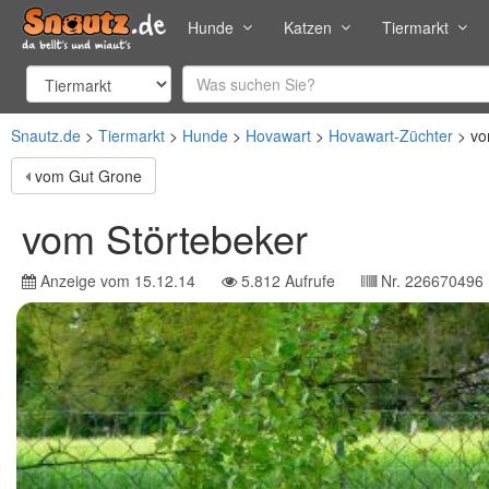
Hunde
Katzen
Tiermarkt
Snautz.de
Tiermarkt
Hunde
Hovawart
Hovawart-Züchter
vo
vom Gut Grone
vom Störtebeker
Anzeige vom
15.12.14
5.812
Aufrufe
Nr.
226670496