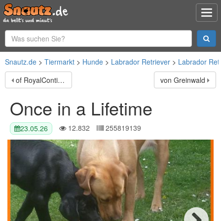
Snautz.de
Tiermarkt
Hunde
Labrador Retriever
Labrador Retr
of RoyalContinentals
von Greinwald
Once in a Lifetime
12.832
255819139
23.05.26