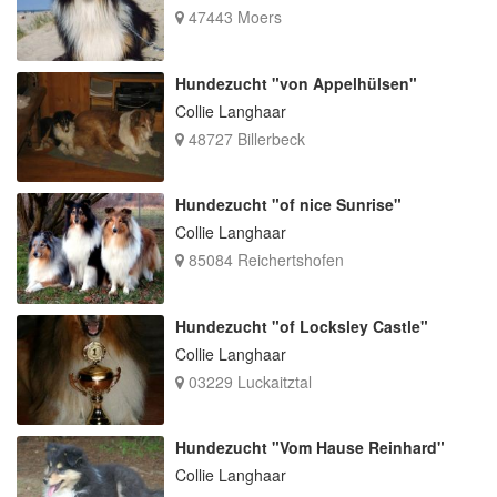
47443 Moers
Hundezucht "von Appelhülsen"
Collie Langhaar
48727 Billerbeck
Hundezucht "of nice Sunrise"
Collie Langhaar
85084 Reichertshofen
Hundezucht "of Locksley Castle"
Collie Langhaar
03229 Luckaitztal
Hundezucht "Vom Hause Reinhard"
Collie Langhaar