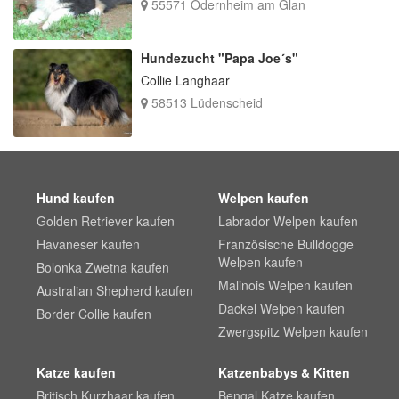
55571 Odernheim am Glan
Hundezucht "Papa Joe´s"
Collie Langhaar
58513 Lüdenscheid
Hund kaufen
Welpen kaufen
Golden Retriever kaufen
Labrador Welpen kaufen
Havaneser kaufen
Französische Bulldogge
Welpen kaufen
Bolonka Zwetna kaufen
Malinois Welpen kaufen
Australian Shepherd kaufen
Dackel Welpen kaufen
Border Collie kaufen
Zwergspitz Welpen kaufen
Katze kaufen
Katzenbabys & Kitten
Britisch Kurzhaar kaufen
Bengal Katze kaufen