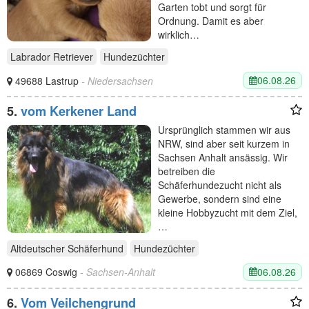
Garten tobt und sorgt für
Ordnung. Damit es aber
wirklich…
Labrador Retriever
Hundezüchter
06.08.26
49688 Lastrup
- Niedersachsen
5.
vom Kerkener Land
Ursprünglich stammen wir aus
NRW, sind aber seit kurzem in
Sachsen Anhalt ansässig. Wir
betreiben die
Schäferhundezucht nicht als
Gewerbe, sondern sind eine
kleine Hobbyzucht mit dem Ziel,
…
Altdeutscher Schäferhund
Hundezüchter
06.08.26
06869 Coswig
- Sachsen-Anhalt
6.
Vom Veilchengrund