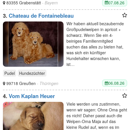
07.08.26
83355 Grabenstätt
- Bayern
3.
Chateau de Fontainebleau
Wir haben aktuell bezaubernde
Großpudelwelpen in apricot +
schwarz. Wenn Sie ein 4-
beiniges Familienmitglied
suchen das alles zu bieten hat,
was sich ein künftiger
Hundehalter wünschen kann,
ist…
Pudel
Hundezüchter
06.08.26
99718 Greußen
- Thüringen
4.
Vom Kaplan Heuer
Viele werden uns zustimmen,
wenn wir sagen: Ohne Oma geht
es nicht! Daher passt auch die
Welpen-Oma Maja auf das
kleine Rudel auf, wenn es im