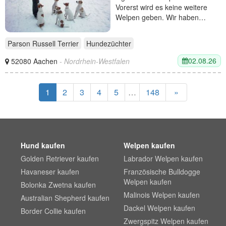
Vorerst wird es keine weitere
Welpen geben. Wir haben…
Parson Russell Terrier
Hundezüchter
02.08.26
52080 Aachen
- Nordrhein-Westfalen
1
2
3
4
5
…
148
»
Hund kaufen
Welpen kaufen
Golden Retriever kaufen
Labrador Welpen kaufen
Havaneser kaufen
Französische Bulldogge
Welpen kaufen
Bolonka Zwetna kaufen
Malinois Welpen kaufen
Australian Shepherd kaufen
Dackel Welpen kaufen
Border Collie kaufen
Zwergspitz Welpen kaufen