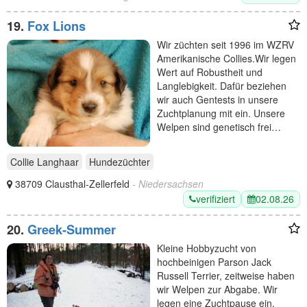
19.
Fox Lions
Wir züchten seit 1996 im WZRV
Amerikanische Collies.Wir legen
Wert auf Robustheit und
Langlebigkeit. Dafür beziehen
wir auch Gentests in unsere
Zuchtplanung mit ein. Unsere
Welpen sind genetisch frei…
Collie Langhaar
Hundezüchter
38709 Clausthal-Zellerfeld
- Niedersachsen
verifiziert
02.08.26
20.
Greek-Summer
Kleine Hobbyzucht von
hochbeinigen Parson Jack
Russell Terrier, zeitweise haben
wir Welpen zur Abgabe. Wir
legen eine Zuchtpause ein.