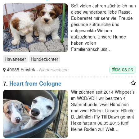
Seit vielen Jahren züchte ich nun
diese wunderbare liebe Rasse.
Es bereitet mir sehr viel Freude
gesunde zutrauliche und
aufgeweckte Welpen
aufzuziehen. Unsere Hunde
haben vollen
Familienanschluss…
Havaneser
Hundezüchter
06.08.26
49685 Emstek
- Niedersachsen
7.
Heart from Cologne
Wir züchten seit 2014 Whippet´s
im WCD/VDH wir besitzen 4
Stammhunde, zwei Hündinen
und zwei Rüden. Unsere Hündin
D.Llaithllen Fly Till Dawn genant
Hexe hat am 06.05.2015 fünf
kleine Rüden zur Welt…