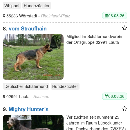
Whippet
Hundezüchter
06.08.26
55286 Wörrstadt
- Rheinland-Pfalz
8.
vom Straufhain
Mitglied im Schäferhundverein
der Ortsgruppe 02991 Lauta
Deutscher Schäferhund
Hundezüchter
06.08.26
02991 Lauta
- Sachsen
9.
Mighty Hunter´s
Wir züchten seit nunmehr 25
Jahren im Raum Lübeck unter
dem Dachverband des DWZRV /