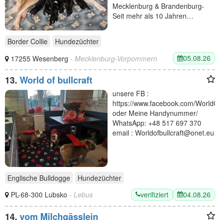
Mecklenburg & Brandenburg-
Seit mehr als 10 Jahren…
Border Collie
Hundezüchter
05.08.26
17255 Wesenberg
- Mecklenburg-Vorpommern
13.
World of bullcraft
unsere FB :
https://www.facebook.com/WorldOfB
oder Meine Handynummer/
WhatsApp: +48 517 697 370
email : Worldofbullcraft@onet.eu
Englische Bulldogge
Hundezüchter
verifiziert
04.08.26
PL-68-300 Lubsko
- Lebus
14.
vom Milchgässlein