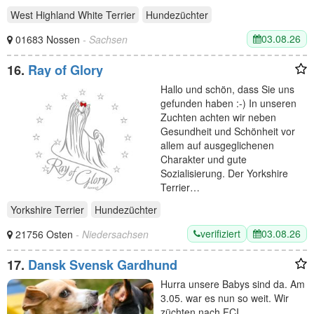
West Highland White Terrier
Hundezüchter
03.08.26
01683 Nossen
- Sachsen
16.
Ray of Glory
Hallo und schön, dass Sie uns
gefunden haben :-) In unseren
Zuchten achten wir neben
Gesundheit und Schönheit vor
allem auf ausgeglichenen
Charakter und gute
Sozialisierung. Der Yorkshire
Terrier…
Yorkshire Terrier
Hundezüchter
verifiziert
03.08.26
21756 Osten
- Niedersachsen
17.
Dansk Svensk Gardhund
Hurra unsere Babys sind da. Am
3.05. war es nun so weit. Wir
züchten nach FCI