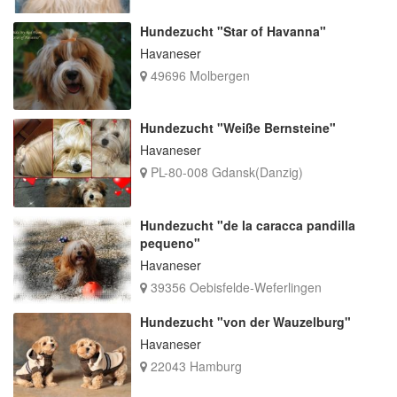
Hundezucht "Star of Havanna"
Havaneser
49696 Molbergen
Hundezucht "Weiße Bernsteine"
Havaneser
PL-80-008 Gdansk(Danzig)
Hundezucht "de la caracca pandilla
pequeno"
Havaneser
39356 Oebisfelde-Weferlingen
Hundezucht "von der Wauzelburg"
Havaneser
22043 Hamburg