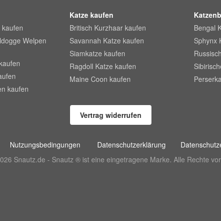
Katze kaufen
Katzenb
 kaufen
Britisch Kurzhaar kaufen
Bengal 
lldogge Welpen
Savannah Katze kaufen
Sphynx 
Siamkatze kaufen
Russisch
kaufen
Ragdoll Katze kaufen
Sibirisc
aufen
Maine Coon kaufen
Perserka
en kaufen
Vertrag widerrufen
Nutzungsbedingungen
Datenschutzerklärung
Datenschutze
026 Snautz.de - Snautz ® ist eine eingetragene Marke. Alle Rechte vor