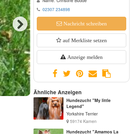
Name:
Christine Budde
02307 234898
Nachricht schreiben
Next
auf Merkliste setzen
Anzeige melden
Ähnliche Anzeigen
Hundezucht "My little
Legend"
Yorkshire Terrier
59174 Kamen
Hundezucht "Amamos La