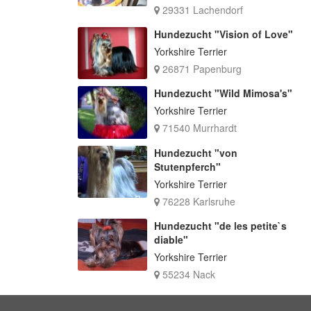
29331 Lachendorf
Hundezucht "Vision of Love"
Yorkshire Terrier
26871 Papenburg
Hundezucht "Wild Mimosa's"
Yorkshire Terrier
71540 Murrhardt
Hundezucht "von
Stutenpferch"
Yorkshire Terrier
76228 Karlsruhe
Hundezucht "de les petite`s
diable"
Yorkshire Terrier
55234 Nack