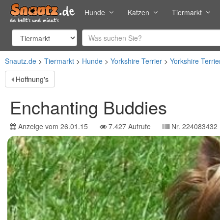
Hunde
Katzen
Tiermarkt
Snautz.de
Tiermarkt
Hunde
Yorkshire Terrier
Yorkshire Terrie
Hoffnung's
Enchanting Buddies
Anzeige vom
26.01.15
7.427
Aufrufe
Nr.
224083432