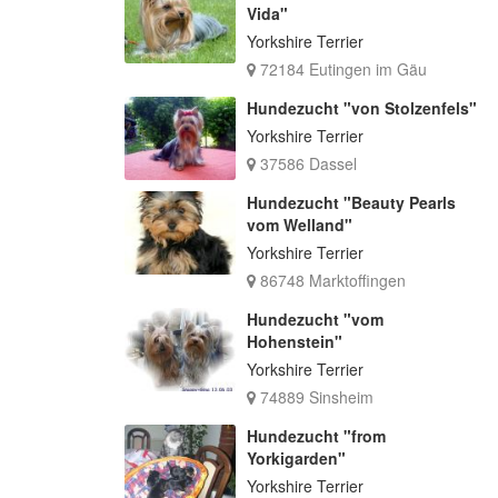
Vida"
Yorkshire Terrier
72184 Eutingen im Gäu
Hundezucht "von Stolzenfels"
Yorkshire Terrier
37586 Dassel
Hundezucht "Beauty Pearls
vom Welland"
Yorkshire Terrier
86748 Marktoffingen
Hundezucht "vom
Hohenstein"
Yorkshire Terrier
74889 Sinsheim
Hundezucht "from
Yorkigarden"
Yorkshire Terrier