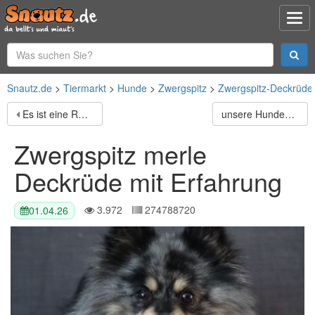
Snautz.de
Tiermarkt
Hunde
Zwergspitz
Zwergspitz-Deckrüde
Es ist eine Rüde der12 Wochen alt sind. Er ist sehr
unsere Hundemutter Petra hat uns kleine Baby geschenkt.
Zwergspitz merle
Deckrüde mit Erfahrung
3.972
274788720
01.04.26