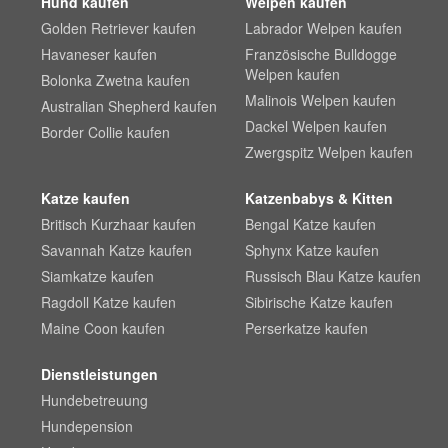
Hund kaufen
Welpen kaufen
Golden Retriever kaufen
Labrador Welpen kaufen
Havaneser kaufen
Französische Bulldogge
Welpen kaufen
Bolonka Zwetna kaufen
Malinois Welpen kaufen
Australian Shepherd kaufen
Dackel Welpen kaufen
Border Collie kaufen
Zwergspitz Welpen kaufen
Katze kaufen
Katzenbabys & Kitten
Britisch Kurzhaar kaufen
Bengal Katze kaufen
Savannah Katze kaufen
Sphynx Katze kaufen
Siamkatze kaufen
Russisch Blau Katze kaufen
Ragdoll Katze kaufen
Sibirische Katze kaufen
Maine Coon kaufen
Perserkatze kaufen
Dienstleistungen
Hundebetreuung
Hundepension