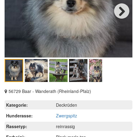
Next
56729 Baar - Wanderath (Rheinland-Pfalz)
Kategorie:
Deckrüden
Hunderasse:
Zwergspitz
Rassetyp:
reinrassig
Farbe(n):
Black merle tan