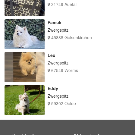
31749 Auetal
Pamuk
Zwergspitz
45888 Gelsenkirchen
Leo
Zwergspitz
67549 Worms
Eddy
Zwergspitz
59302 Oelde