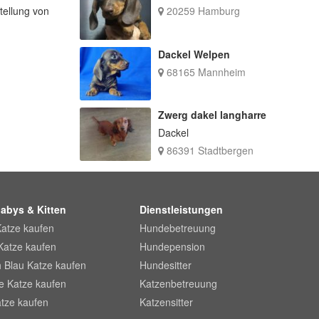
tellung von
20259 Hamburg
Dackel Welpen
68165 Mannheim
Zwerg dakel langharre
Dackel
86391 Stadtbergen
abys & Kitten
Dienstleistungen
Katze kaufen
Hundebetreuung
Katze kaufen
Hundepension
 Blau Katze kaufen
Hundesitter
he Katze kaufen
Katzenbetreuung
tze kaufen
Katzensitter