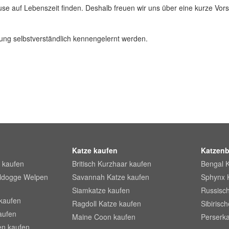
se auf Lebenszeit finden. Deshalb freuen wir uns über eine kurze Vors
ung selbstverständlich kennengelernt werden.
Katze kaufen
Katzenb
 kaufen
Britisch Kurzhaar kaufen
Bengal 
lldogge Welpen
Savannah Katze kaufen
Sphynx 
Siamkatze kaufen
Russisch
kaufen
Ragdoll Katze kaufen
Sibirisc
aufen
Maine Coon kaufen
Perserka
en kaufen