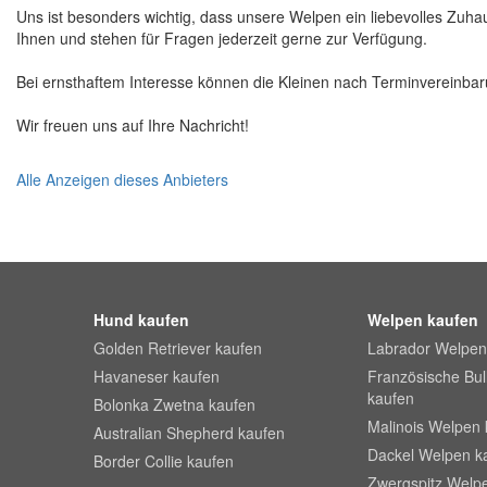
Uns ist besonders wichtig, dass unsere Welpen ein liebevolles Zuhau
Ihnen und stehen für Fragen jederzeit gerne zur Verfügung.
Bei ernsthaftem Interesse können die Kleinen nach Terminvereinbar
Wir freuen uns auf Ihre Nachricht!
Alle Anzeigen dieses Anbieters
Hund kaufen
Welpen kaufen
Golden Retriever kaufen
Labrador Welpen
Havaneser kaufen
Französische Bu
kaufen
Bolonka Zwetna kaufen
Malinois Welpen 
Australian Shepherd kaufen
Dackel Welpen k
Border Collie kaufen
Zwergspitz Welp