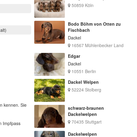
50859 Köln
Bodo Böhm von Otten zu
alt)
Fischbach
Dackel
16567 Mühlenbecker Land
Edgar
Dackel
10551 Berlin
Dackel Welpen
52224 Stolberg
en kennen. Sie
schwarz-braunen
Dackelwelpen
70435 Stuttgart
en Impfpass
Dackelwelpen