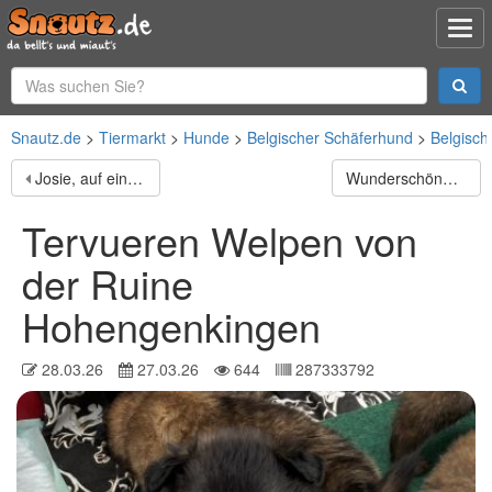
Snautz.de
Tiermarkt
Hunde
Belgischer Schäferhund
Belgisc
Josie, auf einer Pflegestelle in Hamburg
Wunderschönes Zwergspitz (Pomeranian) Mädchen
Tervueren Welpen von
der Ruine
Hohengenkingen
28.03.26
27.03.26
644
287333792