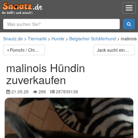
Snautz.de
Tiermarkt
Hunde
Belgischer Schäferhund
malinois
Pomchi / Chihuahua Welpen
Jack sucht eine liebe Familie
malinois Hündin
zuverkaufen
21.05.26
288
287839138