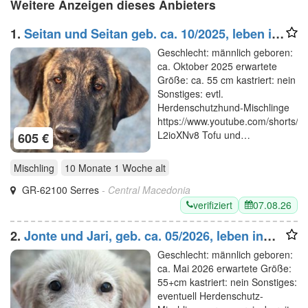
Weitere Anzeigen dieses Anbieters
1.
Seitan und Seitan geb. ca. 10/2025, leben in
GRIECHENLAND, im städt. Tierheim Serres
Geschlecht: männlich geboren:
ca. Oktober 2025 erwartete
Größe: ca. 55 cm kastriert: nein
Sonstiges: evtl.
Herdenschutzhund-Mischlinge
https://www.youtube.com/shorts/eL
L2ioXNv8 Tofu und…
605 €
Mischling
10 Monate 1 Woche
alt
GR-62100 Serres
- Central Macedonia
verifiziert
07.08.26
2.
Jonte und Jari, geb. ca. 05/2026, leben in
GRIECHENLAND, im städt. Tierheim Serres
Geschlecht: männlich geboren:
ca. Mai 2026 erwartete Größe:
55+cm kastriert: nein Sonstiges:
eventuell Herdenschutz-