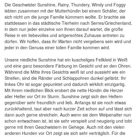
Die Geschwister Sunshine, Rainy, Thundery, Windy und Foggy
lebten zusammen mit der Mutterhündin bei einem Schäfer, der
sich nicht um die junge Familie kümmern wollte. Er brachte sie
stattdessen in das städtische Tierheim nach Serres/Griechenland,
in dem nun jeder einzelne von ihnen darauf wartet, die große
Reise in ein liebevolles und artgerechtes Zuhause antreten zu
dürfen. Wir hoffen, dass ihr Warten nicht vergebens sein wird und
jeder in den Genuss einer tollen Familie kommen wird.
Unsere niedliche Sunshine hat ein kuscheliges Fellkleid in Weiß
und eine ganz besondere Färbung im Gesicht und an den Ohren.
Während die Mitte ihres Gesichts weiß ist und aussieht wie ein
Streifen, sind die Ränder und Schlappohren dunkel gefärbt. Ihr
linkes Ohr ist sogar gepunktet und dadurch wirklich einzigartig.
Mit ihrem niedlichen Blick erobert die nette Hündin die Herzer
aller Helfer vor Ort im Sturm. Sunshine zeigt sich den Helfern
gegenüber sehr freundlich und lieb. Anfangs ist sie noch etwas
zurückhaltend, taut aber nach kurzer Zeit schon auf und lässt sich
dann auch gerne streicheln. Auch wenn sie dem Welpenalter nun
schon entwachsen ist, ist sie sehr verspielt und neugierig und tobt
gerne mit ihren Geschwistern im Gehege. Auch mit den vielen
anderen Hunden vor Ort zeigt sie sich sehr verträglich. Für die