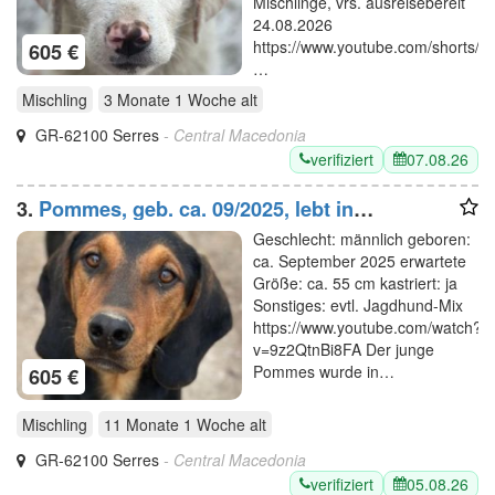
Mischlinge, vrs. ausreisebereit
24.08.2026
https://www.youtube.com/shorts/
605 €
…
Mischling
3 Monate 1 Woche
alt
GR-62100 Serres
- Central Macedonia
verifiziert
07.08.26
3.
Pommes, geb. ca. 09/2025, lebt in
GRIECHENLAND, im städt. Tierheim Serres
Geschlecht: männlich geboren:
ca. September 2025 erwartete
Größe: ca. 55 cm kastriert: ja
Sonstiges: evtl. Jagdhund-Mix
https://www.youtube.com/watch?
v=9z2QtnBi8FA Der junge
Pommes wurde in…
605 €
Mischling
11 Monate 1 Woche
alt
GR-62100 Serres
- Central Macedonia
verifiziert
05.08.26