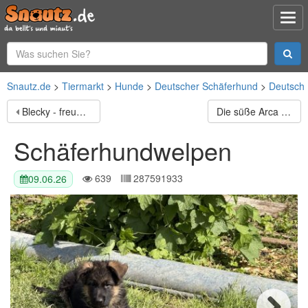
Snautz.de
Tiermarkt
Hunde
Deutscher Schäferhund
Deutsch
Blecky - freundlich und voller Lebensfreude
Die süße Arca will hoch hinaus
Schäferhundwelpen
639
287591933
09.06.26