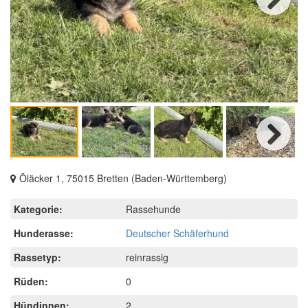
Next
Next
Öläcker 1, 75015 Bretten (Baden-Württemberg)
Kategorie:
Rassehunde
Hunderasse:
Deutscher Schäferhund
Rassetyp:
reinrassig
Rüden:
0
Hündinnen:
2