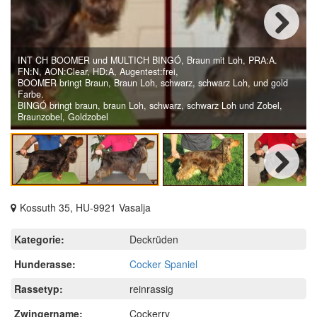
Next
INT CH BOOMER und MULTICH BINGÓ, Braun mit Loh, PRA:A.
FN:N, AON:Clear, HD:A, Augentest:frei,
BOOMER bringt Braun, Braun Loh, schwarz, schwarz Loh, und gold
Farbe.
BINGÓ bringt braun, braun Loh, schwarz, schwarz Loh und Zobel,
Braunzobel, Goldzobel
Next
Kossuth 35, HU-9921 Vasalja
Kategorie:
Deckrüden
Hunderasse:
Cocker Spaniel
Rassetyp:
reinrassig
Zwingername:
Cockerry