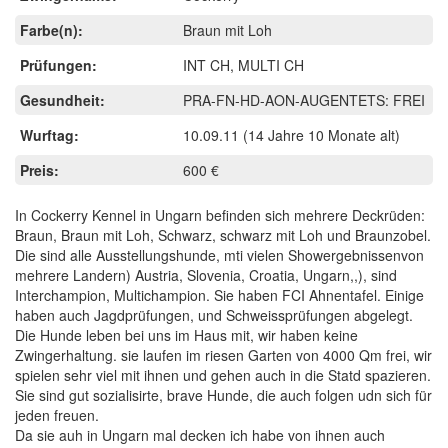
Farbe(n):
Braun mit Loh
Prüfungen:
INT CH, MULTI CH
Gesundheit:
PRA-FN-HD-AON-AUGENTETS: FREI
Wurftag:
10.09.11
(14 Jahre 10 Monate alt)
Preis:
600 €
In Cockerry Kennel in Ungarn befinden sich mehrere Deckrüden:
Braun, Braun mit Loh, Schwarz, schwarz mit Loh und Braunzobel.
Die sind alle Ausstellungshunde, mti vielen Showergebnissenvon
mehrere Landern) Austria, Slovenia, Croatia, Ungarn,,), sind
Interchampion, Multichampion. Sie haben FCI Ahnentafel. Einige
haben auch Jagdprüfungen, und Schweissprüfungen abgelegt.
Die Hunde leben bei uns im Haus mit, wir haben keine
Zwingerhaltung. sie laufen im riesen Garten von 4000 Qm frei, wir
spielen sehr viel mit ihnen und gehen auch in die Statd spazieren.
Sie sind gut sozialisirte, brave Hunde, die auch folgen udn sich für
jeden freuen.
Da sie auh in Ungarn mal decken ich habe von ihnen auch