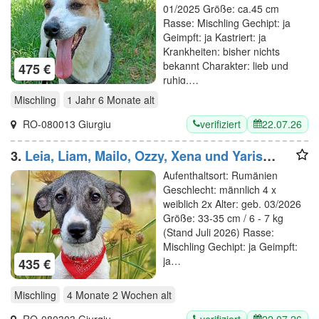
01/2025 Größe: ca.45 cm
Rasse: Mischling Gechipt: ja
Geimpft: ja Kastriert: ja
Krankheiten: bisher nichts
bekannt Charakter: lieb und
475 €
ruhig,…
Mischling
1 Jahr 6 Monate
alt
verifiziert
22.07.26
RO-080013 Giurgiu
3.
Leia, Liam, Mailo, Ozzy, Xena und Yaris
verspielt und lieb
Aufenthaltsort: Rumänien
Geschlecht: männlich 4 x
weiblich 2x Alter: geb. 03/2026
Größe: 33-35 cm / 6 - 7 kg
(Stand Juli 2026) Rasse:
Mischling Gechipt: ja Geimpft:
ja…
435 €
Mischling
4 Monate 2 Wochen
alt
verifiziert
22.07.26