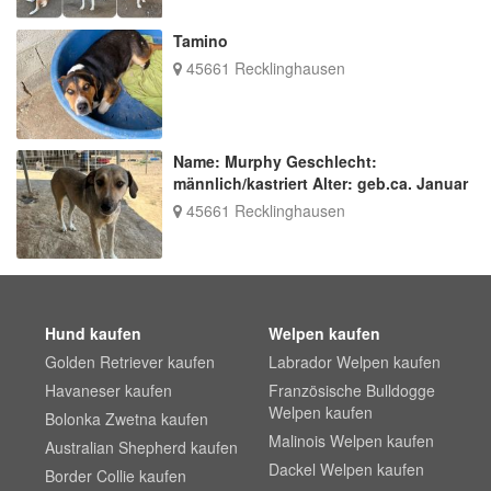
Tamino
45661 Recklinghausen
Name: Murphy Geschlecht:
männlich/kastriert Alter: geb.ca. Januar
45661 Recklinghausen
Hund kaufen
Welpen kaufen
Golden Retriever kaufen
Labrador Welpen kaufen
Havaneser kaufen
Französische Bulldogge
Welpen kaufen
Bolonka Zwetna kaufen
Malinois Welpen kaufen
Australian Shepherd kaufen
Dackel Welpen kaufen
Border Collie kaufen