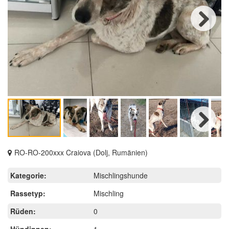
Next
Next
RO-RO-200xxx Craiova (Dolj, Rumänien)
Kategorie:
Mischlingshunde
Rassetyp:
Mischling
Rüden:
0
Hündinnen:
1