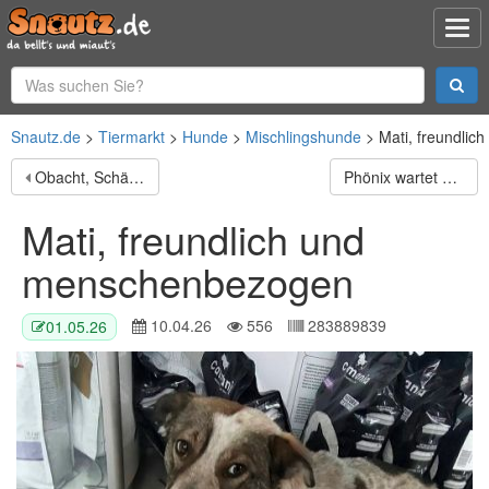
Snautz.de
Tiermarkt
Hunde
Mischlingshunde
Mati, freundli
Obacht, Schäferhund-Fans! Hier kommt Mr. Nice Guy!
Phönix wartet auf seine Chance
Mati, freundlich und
menschenbezogen
10.04.26
556
283889839
01.05.26