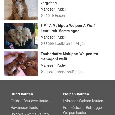
vergeben
Malteser, Pudel
45219 Essen
3 F1 A Maltipoo Welpen A Wurf
Leutkirch Memmingen
Malteser, Pudel
88299 Leutkirch im Allgäu
Zauberhafte Maltipoo Welpen rot
mahagoni weiß
Malteser, Pudel
09387 Jahnsdorf/Erzgeb.
Hund kaufen
Welpen kaufen
Golden Retriever kaufen
Labrador Welpen kaufen
Havaneser kaufen
Französische Bulldogge
Welpen kaufen
Bolonka Zwetna kaufen