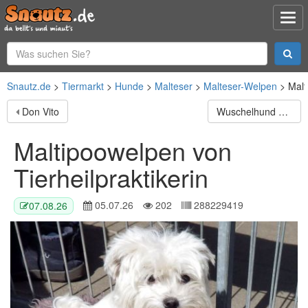
Snautz.de
Tiermarkt
Hunde
Malteser
Malteser-Welpen
Malt
Don Vito
Wuschelhund Julius bereit für eigenes Zuhause
Maltipoowelpen von
Tierheilpraktikerin
05.07.26
202
288229419
07.08.26